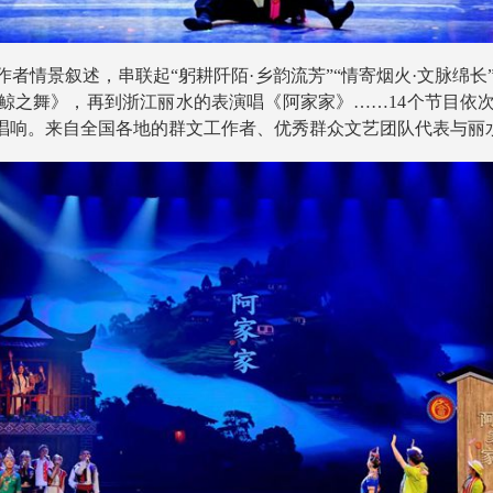
景叙述，串联起“躬耕阡陌·乡韵流芳”“情寄烟火·文脉绵长”
鲸之舞》，再到浙江丽水的表演唱《阿家家》……14个节目依
唱响。来自全国各地的群文工作者、优秀群众文艺团队代表与丽