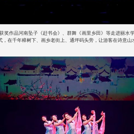
奖作品河南坠子《赶书会》、群舞《画里乡田》等走进丽水学
式，在千年樟树下、画乡老街上、通坪码头旁，让游客在诗意山水