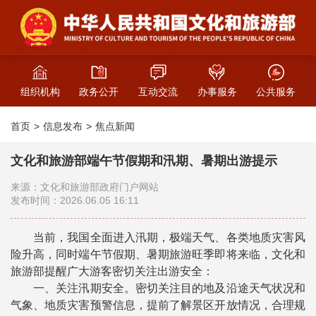
组织机构
政务公开
互动交流
办事服务
公共服务
首页
信息发布
焦点新闻
文化和旅游部端午节假期和汛期、暑期出游提示
来源：文化和旅游部政府门户网站
发布时间：2026.06.05 16:11
当前，我国全面进入汛期，极端天气、各类地质灾害风
险升高，同时端午节假期、暑期旅游旺季即将来临，文化和
旅游部提醒广大游客密切关注出游安全：
一、关注汛期安全。密切关注目的地及沿途天气状况和
气象、地质灾害预警信息，提前了解景区开放情况，合理规