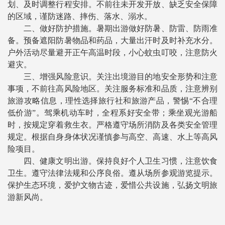
划、及时调整行程安排。不前往未开发开放、缺乏安全保障
的区域，谨防迷路、摔伤、落水、溺水。
二、做好防护措施。暑期出游做好防暑、防雷、防雨准
备。预备遮阳防暑物品和药品，大量出汗时及时补充水分。
户外活动尽量避开正午高温时段，小心蚊虫叮咬，注意防火
避灾。
三、增强风险意识。关注出境游目的地安全形势和注意
事项，不前往高风险地区。关注服务标准和品质，注意辨别
旅游攻略信息，理性选择旅行社和旅游产品，警惕“不合理
低价游”。驾乘机动车时，全程系好安全带；乘坐观光游船
时，按规定穿着救生衣。严格遵守场所消防及各类安全管理
规定。根据自身身体状况谨慎参与高空、高速、水上等高风
险项目。
四、健康文明出游。保持良好个人卫生习惯，注意饮食
卫生。遵守法律法规和公序良俗。遵从场所参观游览提示。
保护生态环境，爱护文物古迹，爱惜公共设施，弘扬文明旅
游新风尚。