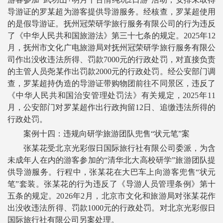
导游证的罗某超为游客提供导游服务。经核查，罗某超使用
的是假导游证。抚州冠荣研学旅行服务有限公司的行为违反
了《中华人民共和国旅游法》第三十七条的规定。2025年12
月，抚州市文化广电旅游局对抚州冠荣研学旅行服务有限公
司作出没收违法所得、罚款7000元的行政处罚，对直接负责
的主管人员尧某作出罚款2000元的行政处罚。经公安部门调
查，罗某超持伪造的导游证带购物团前往不同景区，违反了
《中华人民共和国治安管理处罚法》有关规定，2025年11
月，公安部门对罗某超作出行政拘留12日、追缴违法所得的
行政处罚。
案例十四：违规向研学旅游团队兜售“状元笔”案
张某花受北京光彩假日国际旅行社有限公司委派，为含
未成年人在内的游客参加的“清华北大高校研学”旅游团队提
供导游服务。行程中，张某花在大巴车上向游客兜售“状元
笔”套装。张某花的行为违反了《导游人员管理条例》第十
五条的规定。2026年2月，北京市文化和旅游局对张某花作
出没收违法所得、罚款1000元的行政处罚。对北京光彩假日
国际旅行社有限公司另案处理。