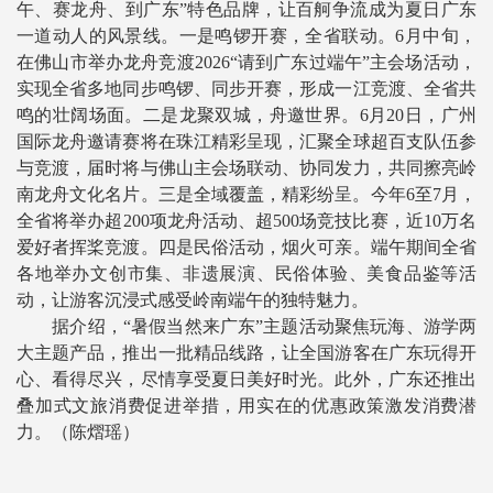
午、赛龙舟、到广东”特色品牌，让百舸争流成为夏日广东
一道动人的风景线。一是鸣锣开赛，全省联动。6月中旬，
在佛山市举办龙舟竞渡2026“请到广东过端午”主会场活动，
实现全省多地同步鸣锣、同步开赛，形成一江竞渡、全省共
鸣的壮阔场面。二是龙聚双城，舟邀世界。6月20日，广州
国际龙舟邀请赛将在珠江精彩呈现，汇聚全球超百支队伍参
与竞渡，届时将与佛山主会场联动、协同发力，共同擦亮岭
南龙舟文化名片。三是全域覆盖，精彩纷呈。今年6至7月，
全省将举办超200项龙舟活动、超500场竞技比赛，近10万名
爱好者挥桨竞渡。四是民俗活动，烟火可亲。端午期间全省
各地举办文创市集、非遗展演、民俗体验、美食品鉴等活
动，让游客沉浸式感受岭南端午的独特魅力。
据介绍，“暑假当然来广东”主题活动聚焦玩海、游学两
大主题产品，推出一批精品线路，让全国游客在广东玩得开
心、看得尽兴，尽情享受夏日美好时光。此外，广东还推出
叠加式文旅消费促进举措，用实在的优惠政策激发消费潜
力。（陈熠瑶）