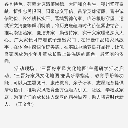
各具特色，荟萃太原清廉尚德、大同和合共生、朔州坚守奉
献、忻州忠勇报国、阳泉忠义守信、吕梁英雄清廉、晋中诚
信勤俭、长治耕耘实干、晋城贤德传家、临汾根脉守望、运
城崇文清廉等鲜明特质，将历史底蕴与时代价值紧密结合，
推动崇德治家、廉洁齐家、勤俭持家、实干兴家理念深入人
心。广大家长可带着孩子走出家门，在行走中品读家风故
事，在体验中感悟传统美德，在实践中涵养良好品行，让优
良家风成为少年儿童成长路上最温暖的底色、最坚实的依
靠。
活动现场，“三晋好家风文化地图”主题研学活动启
动。“三晋好家风文化地图”兼具研学指南、教育手册等功
能，可以为主题党日、廉政教育、亲子研学、志愿服务提供
清晰指引，推动家风教育全方位融入机关、社区、学校及家
庭，为孩子们的成长注入深厚的精神滋养，助力培育时代新
人。（王文华）