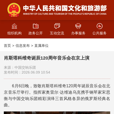
组织机构
政务公开
互动交流
办事服务
公共服务
首页
信息发布
直属单位
肖斯塔科维奇诞辰120周年音乐会在京上演
来源：中国交响乐团
发布时间：2026.06.09 10:54
6月6日晚，致敬肖斯塔科维奇120周年诞辰音乐会在北
京音乐厅举行。指挥家奥雷尔·达维迪乌克携手钢琴家宋思
衡与中国交响乐团精彩演绎三首风格各异的俄罗斯经典名
曲。