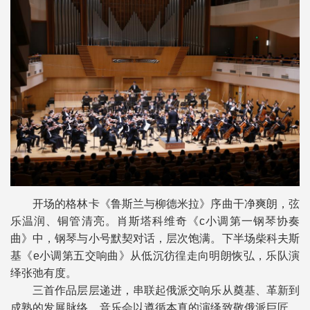
开场的格林卡《鲁斯兰与柳德米拉》序曲干净爽朗，弦
乐温润、铜管清亮。肖斯塔科维奇《c小调第一钢琴协奏
曲》中，钢琴与小号默契对话，层次饱满。下半场柴科夫斯
基《e小调第五交响曲》从低沉彷徨走向明朗恢弘，乐队演
绎张弛有度。
三首作品层层递进，串联起俄派交响乐从奠基、革新到
成熟的发展脉络。音乐会以遵循本真的演绎致敬俄派巨匠，