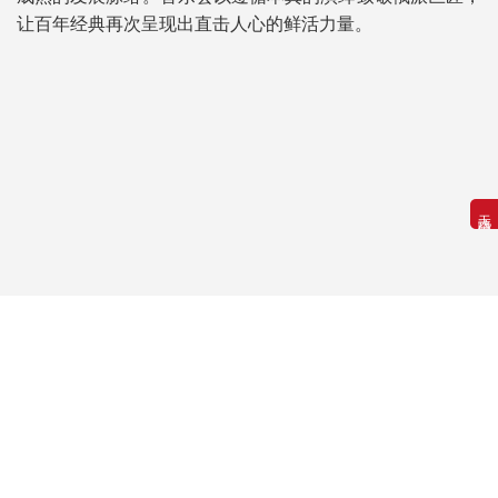
让百年经典再次呈现出直击人心的鲜活力量。
无障碍浏览
关于我们
网站地图
版权保护
免责声明
电脑端
版权所有：中华人民共和国文化和旅游部
地址：东城区朝阳门北大街10号
ICP备案：京ICP备18030242号-1
电话：010-59881114
邮编：100020
网站标识码bm23000001