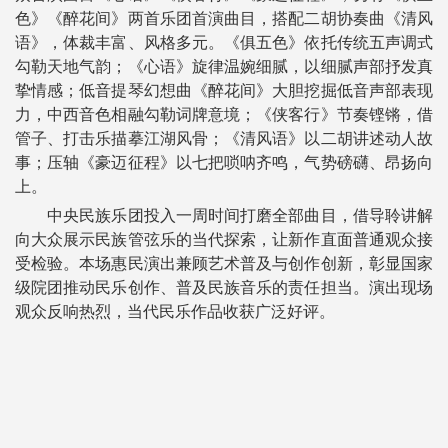
色》《醉花间》两首乐团首演曲目，搭配二胡协奏曲《清风
语》，体裁丰富、风格多元。《俱五色》依托传统五声调式
勾勒天地气韵；《心语》旋律温婉细腻，以细腻声部抒发真
挚情感；低音提琴幻想曲《醉花间》大胆挖掘低音声部表现
力，中西音色相融勾勒词牌意境；《侠客行》节奏铿锵，借
管子、打击乐描摹江湖风骨；《清风语》以二胡讲述动人故
事；压轴《豪迈征程》以七把唢呐齐鸣，气势磅礴、昂扬向
上。
中央民族乐团投入一周时间打磨全部曲目，借导聆讲解
向大众展示民族管弦乐的当代探索，让新作直面普通观众接
受检验。本场惠民演出兼顾艺术普及与创作创新，彰显国家
级院团推动民乐创作、普及民族音乐的责任担当。演出现场
观众反响热烈，当代民乐作品收获广泛好评。