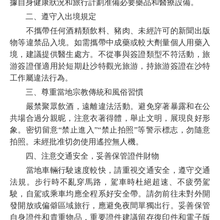
據自身健康狀況和旅行計劃准備必要藥品和醫療設備。
二、遵守入出境規定
不攜帶任何酒精類飲料、豬肉、未經許可的新聞出版
物等違禁品入境。如需攜帶中成藥或較大劑量個人用藥入
境，建議提供醫生處方。不從事與簽證類型不符活動，旅
游簽證僅適用於短期赴沙特觀光旅游，持旅游簽證在沙特
工作屬違法行為。
三、尊重當地宗教傳統和風俗習慣
嚴禁聚眾飲酒，遠離違法活動。避免穿著暴露和在公
共場合過分親昵，注意衣著得體，舉止文明，展現良好形
象。密切留意“禁止進入”“禁止拍照”等警示標志，勿隨意
拍照。未經批准切勿使用遙控無人機。
四、注意交通安全，妥善保管證件財物
當地車輛行駛速度較快，請重視交通安全，遵守交通
法規。步行時不亂穿馬路，駕車時杜絕超速、不疲勞駕
駛，自駕或乘車均應全程系好安全帶。請勿前往未對外開
發開放或偏僻區域旅行，應避免夜間單獨出行。妥善保管
自身證件和貴重物品，重要證件建議留存復印件和電子版