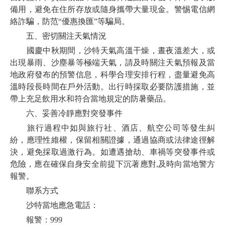
備用，避免在住所存放或隨身攜帶大量現金。警惕電信網
絡詐騙，防范“優惠換匯”等騙局。
五、密切關注天氣情況
國慶中秋期間，沙特天氣高溫干燥，晝夜溫差大，或
出現暴雨、沙塵暴等極端天氣，請及時關注天氣預報及當
地政府發布的預警信息，科學合理安排行程，盡量避免高
溫時段長時間在戶外活動。出行時採取必要防護措施，並
帶上充足飲用水和符合當地規定的防暑藥品。
六、妥善冷靜應對突發事件
旅行過程中如與旅行社、酒店、航空公司等發生糾
紛，應理性維權，保留相關證據，通過協商或法律途徑解
決，避免採取過激行為。如遭遇搶劫、車禍等突發事件或
危險，應在確保自身安全前提下沉著應對,及時向當地警方
報警。
聯系方式
沙特當地應急電話：
報警：999