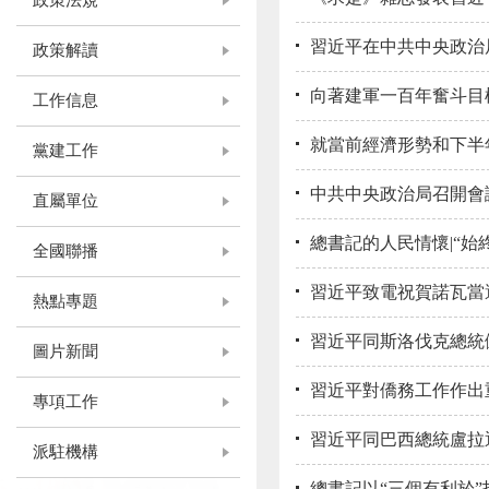
政策法規
習近平在中共中央政治局
政策解讀
向著建軍一百年奮斗目
工作信息
就當前經濟形勢和下半年
黨建工作
中共中央政治局召開會議
直屬單位
總書記的人民情懷|“始
全國聯播
習近平致電祝賀諾瓦當
熱點專題
習近平同斯洛伐克總統
圖片新聞
習近平對僑務工作作出
專項工作
習近平同巴西總統盧拉
派駐機構
總書記以“三個有利於