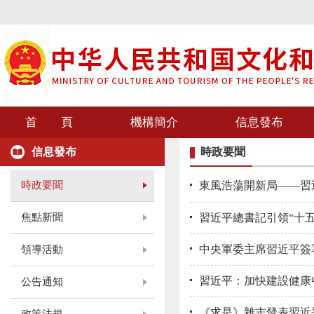
首 頁
機構簡介
信息發布
信息發布
時政要聞
時政要聞
東風浩蕩開新局——習
焦點新聞
習近平總書記引領“十
中央軍委主席習近平簽
領導活動
習近平：加快建設健康
公告通知
《求是》雜志發表習近