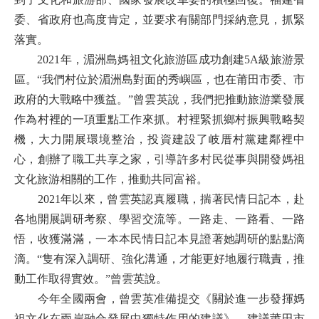
委、省政府也高度肯定，並要求有關部門採納意見，抓緊
落實。
2021年，湄洲島媽祖文化旅游區成功創建5A級旅游景
區。“我們村位於湄洲島對面的秀嶼區，也在莆田市委、市
政府的大戰略中獲益。”曾雲英說，我們把推動旅游業發展
作為村裡的一項重點工作來抓。村裡緊抓鄉村振興戰略契
機，大力開展環境整治，投資建設了岐厝村黨建鄰裡中
心，創辦了職工共享之家，引導許多村民從事與開發媽祖
文化旅游相關的工作，推動共同富裕。
2021年以來，曾雲英認真履職，揣著民情日記本，赴
各地開展調研考察、學習交流等。一路走、一路看、一路
悟，收獲滿滿，一本本民情日記本見證著她調研的點點滴
滴。“隻有深入調研、強化溝通，才能更好地履行職責，推
動工作取得實效。”曾雲英說。
今年全國兩會，曾雲英准備提交《關於進一步發揮媽
祖文化在兩岸融合發展中獨特作用的建議》，建議莆田市