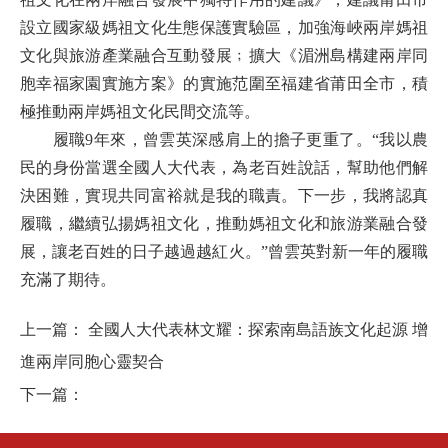
設立國家級媽祖文化生態保護實驗區，加強海峽兩岸媽祖
文化與旅游產業融合互動發展﹔擴大《湄洲島構建兩岸同
胞幸福家園實施方案》的實施范圍至福建省莆田全市，積
極推動兩岸媽祖文化民間交流等。
履職9年來，曾雲英深感肩上的擔子更重了。“我以農
民的身份當選全國人大代表，為老百姓說話，幫助他們解
決困難，實現共同富裕就是我的職責。下一步，我將認真
履職，繼續弘揚媽祖文化，推動媽祖文化和旅游業融合發
展，讓老百姓的日子越過越紅火。”曾雲英對新一年的履職
充滿了期待。
上一篇：
全國人大代表林文耀：探索南島語族文化起源 增
進兩岸同胞心靈契合
下一篇：