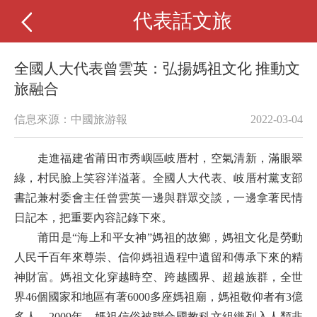
代表話文旅
全國人大代表曾雲英：弘揚媽祖文化 推動文
旅融合
信息來源：中國旅游報
2022-03-04
走進福建省莆田市秀嶼區岐厝村，空氣清新，滿眼翠
綠，村民臉上笑容洋溢著。全國人大代表、岐厝村黨支部
書記兼村委會主任曾雲英一邊與群眾交談，一邊拿著民情
日記本，把重要內容記錄下來。
莆田是“海上和平女神”媽祖的故鄉，媽祖文化是勞動
人民千百年來尊崇、信仰媽祖過程中遺留和傳承下來的精
神財富。媽祖文化穿越時空、跨越國界、超越族群，全世
界46個國家和地區有著6000多座媽祖廟，媽祖敬仰者有3億
多人。2009年，媽祖信俗被聯合國教科文組織列入人類非