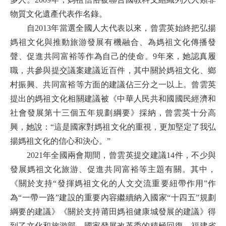
物質文化遺產代表作名錄。
自2013年當選全國人大代表以來，曾雲英始終把弘揚
媽祖文化與推動旅游發展有機融合、為媽祖文化傳播發
聲、促進共同富裕等作為自己的使命。9年來，她認真履
職，共參與提交議案建議近百件，其中關於媽祖文化、鄉
村振興、共同富裕等方面的建議佔三分之一以上。曾雲英
提出的媽祖文化相關建議被《中華人民共和國國民經濟和
社會發展第十三個五年規劃綱要》採納，曾雲英十分高
興，她說：“這是國家對媽祖文化的重視，更加堅定了我弘
揚媽祖文化的信心和決心。”
2021年全國兩會期間，曾雲英提交建議14件，不少與
發展媽祖文化旅游、促進共同富裕等主題有關。其中，
《關於支持“發揮媽祖文化的人文交流重要紐帶作用”作
為“一帶一路”建設的重要內容繼續納入國家“十四五”規劃
綱要的建議》《關於支持莆田媽祖健康城發展的建議》得
到了文化和旅游部、國家發展改革委的積極回復。福建省