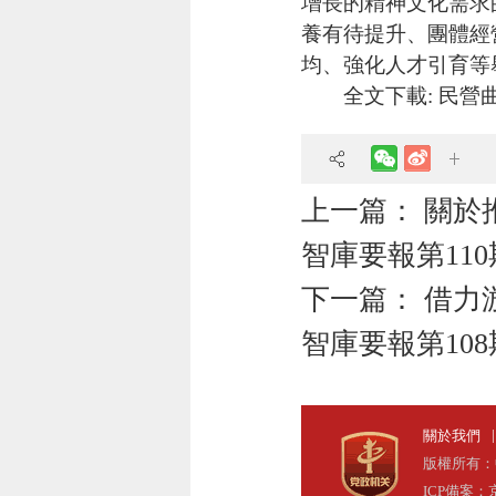
增長的精神文化需求
養有待提升
、
團體經
均
、
強化人才引育
等
全文下載:
民營
上一篇：
關於
智庫要報第11
下一篇：
借力
智庫要報第10