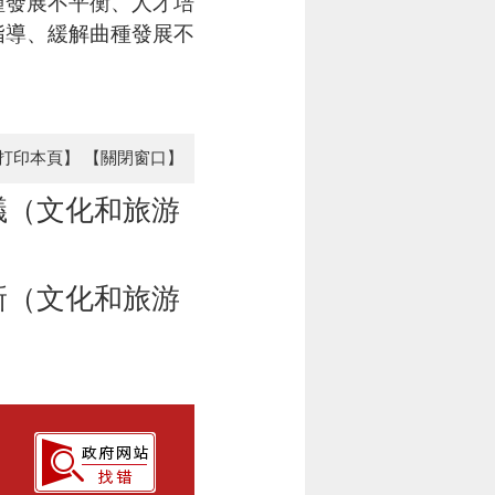
種發展不平衡
、
人才培
指導
、
緩解曲種發展不
。
打印本頁】
【關閉窗口】
議（文化和旅游
新（文化和旅游