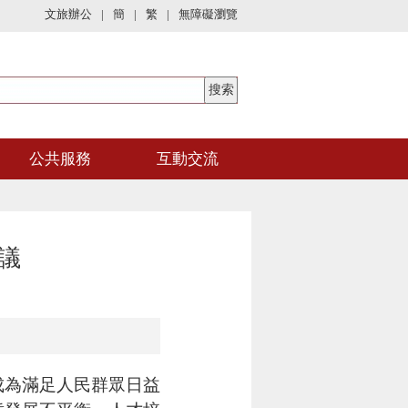
文旅辦公
|
簡
|
繁
|
無障礙瀏覽
公共服務
互動交流
議
成為滿足人民群眾日益