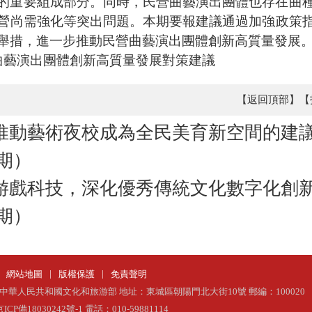
的重要組成部分。同時
，
民營曲藝演出團體也存在曲
營尚需強化等突出問題。本期要報
建議通過
加強政策
舉措，進一步推動民營曲藝演出團體創新高質量發展
曲藝演出團體創新高質量發展對策建議
【返回頂部】
【
推動藝術夜校成為全民美育新空間的建
0期）
游戲科技，深化優秀傳統文化數字化創
8期）