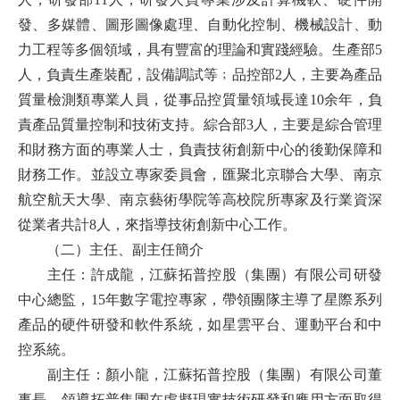
發、多媒體、圖形圖像處理、自動化控制、機械設計、動
力工程等多個領域，具有豐富的理論和實踐經驗。生產部5
人，負責生產裝配，設備調試等﹔品控部2人，主要為產品
質量檢測類專業人員，從事品控質量領域長達10余年，負
責產品質量控制和技術支持。綜合部3人，主要是綜合管理
和財務方面的專業人士，負責技術創新中心的後勤保障和
財務工作。並設立專家委員會，匯聚北京聯合大學、南京
航空航天大學、南京藝術學院等高校院所專家及行業資深
從業者共計8人，來指導技術創新中心工作。
（二）主任、副主任簡介
主任：許成龍，江蘇拓普控股（集團）有限公司研發
中心總監，15年數字電控專家，帶領團隊主導了星際系列
產品的硬件研發和軟件系統，如星雲平台、運動平台和中
控系統。
副主任：顏小龍，江蘇拓普控股（集團）有限公司董
事長，領導拓普集團在虛擬現實技術研發和應用方面取得