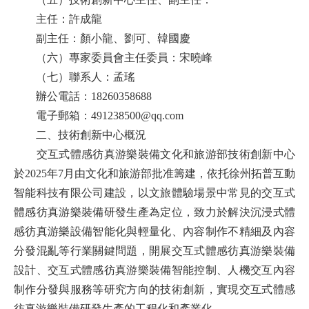
主任：許成龍
副主任：顏小龍、劉可、韓國慶
（六）專家委員會主任委員：宋曉峰
（七）聯系人：孟瑤
辦公電話：18260358688
電子郵箱：
491238500@qq.com
二、
技術創新中心概況
交互式體感彷真游樂裝備文化和旅游部技術創新中心
於2025年7月由文化和旅游部批准籌建，依托徐州拓普互動
智能科技有限公司建設，以文旅體驗場景中常見的交互式
體感彷真游樂裝備研發生產為定位，致力於解決沉浸式體
感彷真游樂設備智能化與輕量化、內容制作不精細及內容
分發混亂等行業關鍵問題，開展交互式體感彷真游樂裝備
設計、交互式體感彷真游樂裝備智能控制、人機交互內容
制作分發與服務等研究方向的技術創新，實現交互式體感
彷真游樂裝備研發生產的工程化和產業化。