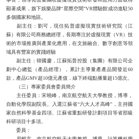
顯著成果，旗下娛樂品牌“星際空間”VR體驗館成功進駐50
多個國家和地區。
副主任：劉可，現任拓普虛擬現實技術研究院（江
蘇）有限公司商務總經理，長期專注於虛擬現實（VR）技
術的市場推廣與產業化應用，在文旅融合、數字創意等領
域具有豐富的實踐經驗
副主任：韓國慶，江蘇拓普控股（集團）有限公司企
劃中心總監（產品經理），累計主導量產產品開發近60
款，產品GMV超10億元產值，線下終端點播量超15億次。
（三）專家委員會委員簡介
主任委員：宋曉峰，南京航空航天大學教授，博導，
自動化學院副院長。入選江蘇省“六大人才高峰”，主持國
家自然科學基金四項、江蘇省重點研發計劃項目等省部級
科研項目十多項。
委員：
易暢言，南京航空航天大學教授，博導，計算機科學