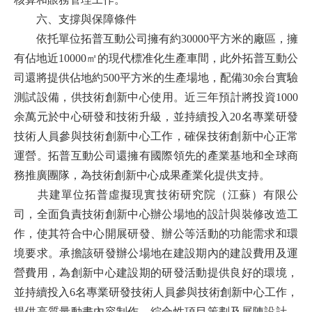
六、支撐與保障條件
依托單位拓普互動公司擁有約
30000平方米的廠區，擁
有佔地近10000㎡的現代標准化生產車間，此外拓普互動公
司還將提供佔地約500平方米的生產場地，配備30余台實驗
測試設備，供技術創新中心使用。近三年預計將投資1000
余萬元於中心研發和技術升級，並持續投入20名專業研發
技術人員參與技術創新中心工作，確保技術創新中心正常
運營。拓普互動公司還擁有國際領先的產業基地和全球商
務推廣團隊，為技術創新中心成果產業化提供支持。
共建單位拓普虛擬現實技術研究院（江蘇）有限公
司，全面負責技術創新中心辦公場地的設計與裝修改造工
作，使其符合中心開展研發、辦公等活動的功能需求和環
境要求。承擔該研發辦公場地在建設期內的建設費用及運
營費用，為創新中心建設期的研發活動提供良好的環境，
並持續投入6名專業研發技術人員參與技術創新中心工作，
提供高質量動畫內容制作、綜合性項目策劃及展陳設計、