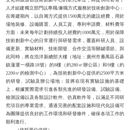
人才組建獨立部門以專職/兼職方式服務於技術創新中心﹔
在籌建期內，以自籌方式提供1500萬元的建設經費，用於
場地裝修、設備購置、人員工資、專利申請費、材料費等
方面﹔未來每年計劃持續投入經費約1000萬元，用於保障
技術創新中心的日常運行與研發需求，覆蓋科研人員、設
備更新、實驗材料、技術開發、合作交流等關鍵環節。與
此同時，將在浩洋新總部大樓（地址：廣州市番禺區石碁
鎮蓮運一橫路18號）的8樓（約280㎡辦公區）和9樓（約
2200㎡的檢測中心），為技術創新中心提供約2500平方米
的研發、試驗及辦公場地﹔並將在現有實驗設施的基礎
上，根據實際需求引進各類先進的研發設備、試驗設備、
檢測設備以及各類設計軟件、彷真軟件等，以滿足不同研
究項目的專業需求。通過完善的配套設施和現代化設備可
為團隊提供良好的工作環境和研發條件，確保各項工作的
順利進行。
（依托單位供稿）