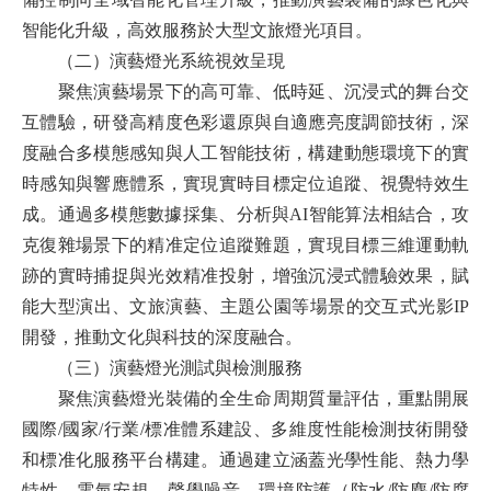
智能化升級，高效服務於大型文旅燈光項目。
（二）演藝燈光系統視效呈現
聚焦演藝場景下的高可靠、低時延、沉浸式的舞台交
互體驗，研發高精度色彩還原與自適應亮度調節技術，深
度融合多模態感知與人工智能技術，構建動態環境下的實
時感知與響應體系，實現實時目標定位追蹤、視覺特效生
成。通過多模態數據採集、分析與AI智能算法相結合，攻
克復雜場景下的精准定位追蹤難題，實現目標三維運動軌
跡的實時捕捉與光效精准投射，增強沉浸式體驗效果，賦
能大型演出、文旅演藝、主題公園等場景的交互式光影IP
開發，推動文化與科技的深度融合。
（三）演藝燈光測試與檢測服務
聚焦演藝燈光裝備的全生命周期質量評估，重點開展
國際
/國家/行業/標准體系建設、多維度性能檢測技術開發
和標准化服務平台構建。通過建立涵蓋光學性能、熱力學
特性、電氣安規、聲學噪音、環境防護（防水/防塵/防腐