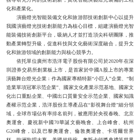
化和產業化。
演藝燈光智能裝備文化和旅游部技術創新中心以提升
我國演藝燈光技術創新能力為核心目標，組建演藝燈光智
能裝備技術創新平台，吸納人才並打造頂尖科研團隊，推
動產業轉型升級，促進科技與文化藝術深度融合，提升文
化和旅游領域的創新能力與核心競爭力。
依托單位廣州市浩洋電子股份有限公司於2020年在深
圳證券交易所創業板上市，是首家於中國A股上市的專業
演藝舞台燈光企業﹔作為國家專精特新“小巨人”企業、“制
造業單項冠軍示范企業”、國家文化產業示范基地、國家文
化出口重點企業、中國出口質量安全示范企業、國家知識
產權示范企業，浩洋股份主導產品在“影視舞台燈”細分領
域，全球市場佔有率排名前列，被應用於央視春晚、北京
奧運會、慶祝新中國70華誕文藝晚會、上合峰會、杭州
G20峰會，以及巴黎奧運會、倫敦奧運會、卡塔爾世界
杯、歐洲歌唱大賽、美國超級碗、奧斯卡頒獎典禮等世界