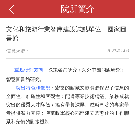
院所簡介
文化和旅游行業智庫建設試點單位—國家圖
書館
信息來源：
2022-02-08
重點
研究方向
：決策咨詢研究﹔海外中國問題研究﹔
智慧圖書館研究
。
突出特色和優勢
：宏富的館藏文獻資源保證了信息的
全面性、准確性和客觀性﹔配備專業技術精湛、業務成就
突出的優秀人才隊伍﹔擁有學養深厚、成就卓著的專家學
者提供智力支撐﹔與黨政軍核心部門建立常態化的工作聯
系和完備的對接機制。