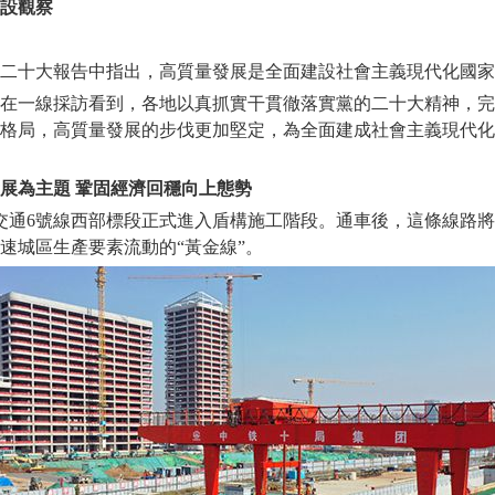
設觀察
十大報告中指出，高質量發展是全面建設社會主義現代化國家
一線採訪看到，各地以真抓實干貫徹落實黨的二十大精神，完
格局，高質量發展的步伐更加堅定，為全面建成社會主義現代化
展為主題 鞏固經濟回穩向上態勢
通6號線西部標段正式進入盾構施工階段。通車後，這條線路將
速城區生產要素流動的“黃金線”。