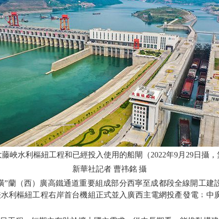
藤峽水利樞紐工程和已經投入使用的船閘（2022年9月29日攝
新華社記者 曹祎銘 攝
蘭（西）廣高鐵通道重要組成部分西寧至成都段全線開工建設﹔
水利樞紐工程右岸首台機組正式並入廣西主電網投產發電﹔中廣