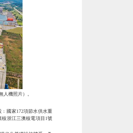
，無人機照片）。
國家172項節水供水重
核浙江三澳核電項目1號