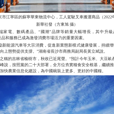
市江寧區的蘇寧華東物流中心，工人駕駛叉車搬運商品（2022年
新華社發（方東旭 攝）
家電、數碼產品、“國潮”品牌等銷量大幅增長，其中升級
的產品和服務已成為激發消費市場活力的重要因素。
新能源汽車等大宗消費，促進新業態新模式健康發展，持續增
向上態勢提供支撐。”湖南省長沙市商務局副局長黃立斌說。
稱的吉林省榆樹市，秋收已近尾聲。“預計今年玉米、大豆畝產
峰說，按照黨的二十大部署，全方位夯實糧食安全根基，繼續推
加快農業信息化建設，為中國碗裝上更多、更好的中國糧。