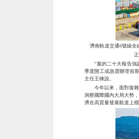
濟南軌道交通6號線全
正
“黨的二十大報告強調
季度開工或急需辦理前期
主任王棟說。
今年以來，面對復雜嚴
洞察國際國內大局大勢，
濟在高質量發展航道上穩