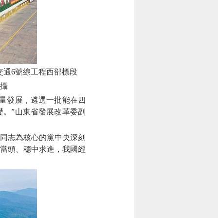
交通6號線工程西部標段
 攝
量發展，遴選一批能在四
。”山東省發展改革委副
同志為核心的黨中央深刻
當頭、穩中求進，我國經