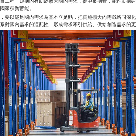
工程，短期內有助於擴大國內需求，從中長期看，能推動構建
國家積勢蓄能。
要以滿足國內需求為基本立足點，把實施擴大內需戰略同深化
系對國內需求的適配性，形成需求牽引供給、供給創造需求的更