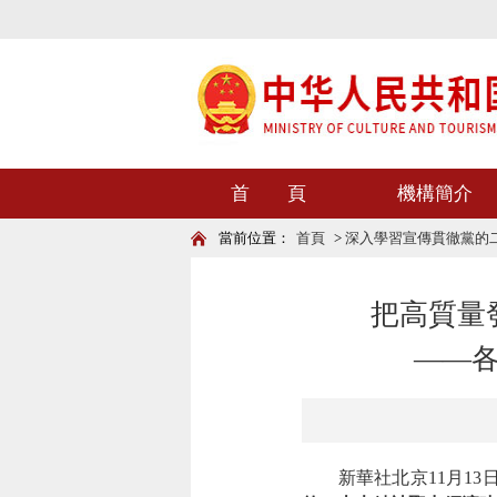
首 頁
機構簡介
當前位置：
首頁
>
深入學習宣傳貫徹黨的
把高質量
——
新華社北京11月13