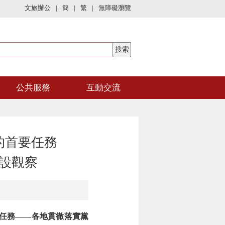
文旅辦公
|
簡
|
繁
|
無障礙瀏覽
公共服務
互動交流
的首要任務
設觀察
任務——各地貫徹落實黨