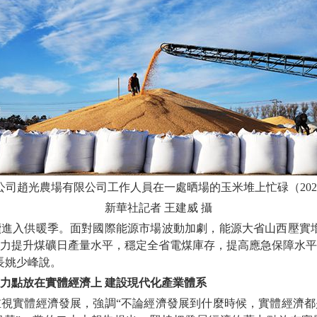
司趙光農場有限公司工作人員在一處晒場的玉米堆上忙碌（2022
新華社記者 王建威 攝
入供暖季。面對國際能源市場波動加劇，能源大省山西壓實增
力提升煤礦日產量水平，穩定全省電煤庫存，提高應急保障水平
長姚少峰說。
力點放在實體經濟上 建設現代化產業體系
實體經濟發展，強調“不論經濟發展到什麼時候，實體經濟都