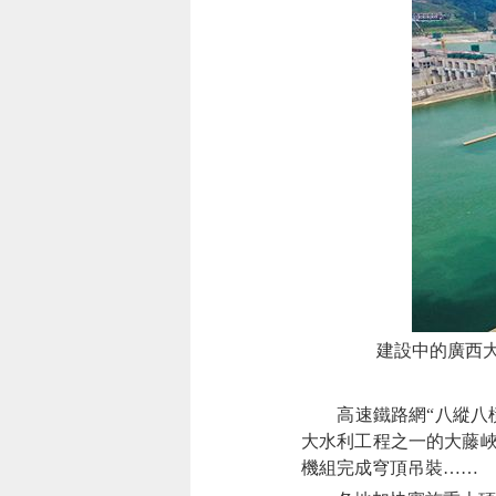
建設中的廣西大
高速鐵路網“八縱八橫”
大水利工程之一的大藤峽
機組完成穹頂吊裝……