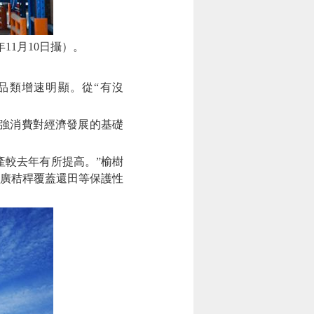
11月10日攝）。
品類增速明顯。從“有沒
強消費對經濟發展的基礎
較去年有所提高。”榆樹
廣秸稈覆蓋還田等保護性