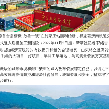
線首台盾構機“啟魯一號”在於家庄站順利始發，標志著濟南軌道
式進入盾構施工新階段（2022年11月5日攝）新華社記者 郭緒雷
推動經濟實現質的有效提升和量的合理增長，山東將立足高質
手續的大項目、好項目，早開工早落地，為高質量發展夯實基礎
峻的國際環境和艱巨繁重的國內改革發展穩定任務，以習近平
高效統籌疫情防控和經濟社會發展，統籌發展和安全，堅持穩字
步前行。