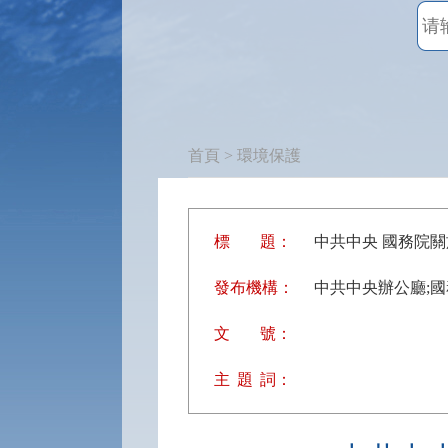
首頁
> 環境保護
標
題：
中共中央 國務院
發布機構：
中共中央辦公廳;
文
號：
主
題
詞：