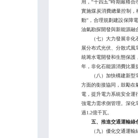
用，“十四五”時期嚴格
實施煤炭消費總量控制，
動”，合理規劃建設保障
油氣勘探開發與新能源融
（七）大力發展非化石能
展分布式光伏、分散式風
統籌水電開發和生態保護
年，非化石能源消費比重提
（八）加快構建新型電力
方面的銜接協同，鼓勵在
電，提升電力系統安全運
強電力需求側管理。深化
過1.2億千瓦。
五、推進交通運輸綠
（九）優化交通運輸結構