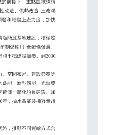
應的前提下，重點區域繼續
性改造、供熱改造“三改聯
開發和增儲上產力度，加快
清潔能源基地建設，積極發
“制儲輸用”全鏈條發展。
平穩建設節奏。到2030
力、空間布局、建設節奏等
水蓄能、新型儲能、光熱發
網荷儲一體化項目建設。加
0年，抽水蓄能裝機容量超
網絡，推動不同運輸方式合