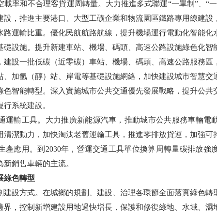
空載率和不合理客貨運周轉量。大力推進多式聯運“一單制”、“一
建設，推進主要港口、大型工礦企業和物流園區鐵路專用線建設
水路運輸比重。優化民航航路航線，提升機場運行電動化智能化
設施。提升新建車站、機場、碼頭、高速公路設施綠色化智
，建設一批低碳（近零碳）車站、機場、碼頭、高速公路服務區
站、加氫（醇）站、岸電等基礎設施網絡，加快建設城市智慧交
綠色智能轉型。深入實施城市公共交通優先發展戰略，提升公共
慢行系統建設。
運輸工具。大力推廣新能源汽車，推動城市公共服務車輛電動
用清潔動力，加快淘汰老舊運輸工具，推進零排放貨運，加強可
產應用。到2030年，營運交通工具單位換算周轉量碳排放強度比2
成為新銷售車輛的主流。
展綠色轉型
設方式。在城鄉的規劃、建設、治理各環節全面落實綠色轉
邊界，控制新增建設用地過快增長，保護和修復綠地、水域、濕