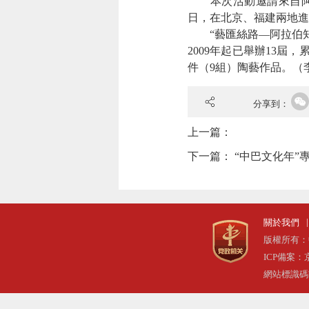
本次活動邀請來自阿爾及
日，在北京、福建兩地進
“藝匯絲路—阿拉伯知
2009年起已舉辦13屆
件（9組）陶藝作品。
（
分享到：
上一篇：
下一篇：
“中巴文化年”