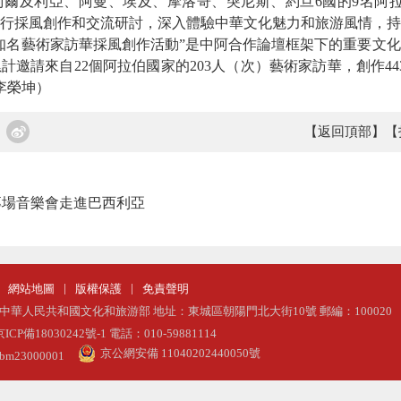
利亞、阿曼、埃及、摩洛哥、突尼斯、約旦6國的9名阿拉伯藝
行採風創作和交流研討，深入體驗中華文化魅力和旅游風情，持
名藝術家訪華採風創作活動”是中阿合作論壇框架下的重要文化
，累計邀請來自22個阿拉伯國家的203人（次）藝術家訪華，創作443
李榮坤）
【返回頂部】
【
專場音樂會走進巴西利亞