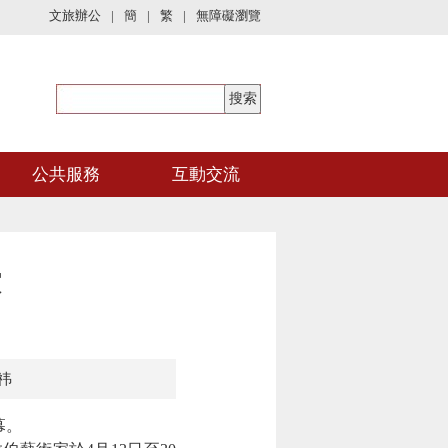
文旅辦公
|
簡
|
繁
|
無障礙瀏覽
公共服務
互動交流
家
祎
幕。