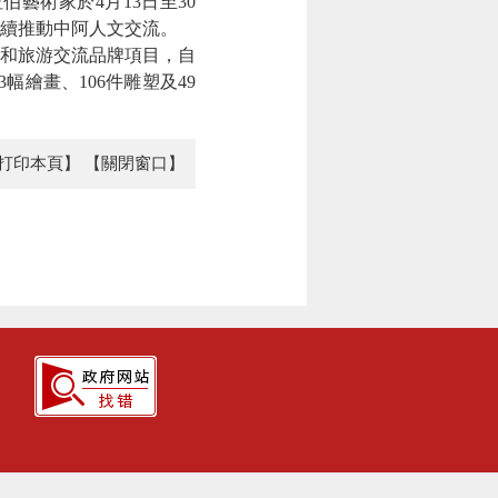
術家於4月13日至30
續推動中阿人文交流。
和旅游交流品牌項目，自
幅繪畫、106件雕塑及49
打印本頁】
【關閉窗口】