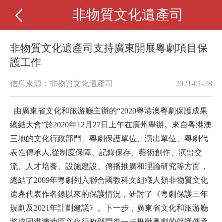
非物質文化遺產司
非物質文化遺產司支持廣東開展粵劇項目保
護工作
信息來源：非物質文化遺產司
2021-01-28
由廣東省文化和旅游廳主辦的
“2020粵港澳粵劇保護成果
總結大會”於2020年12月27日上午在廣州舉辦。來自粵港澳
三地的文化行政部門、粵劇保護單位、演出單位、粵劇代
表性傳承人
,
從制度保障、記錄保存、藝術創作、演出交
流、人才培養、設施建設、傳播推廣和理論研究等方面
，
總結了
2009年粵劇列入聯合國教科文組織人類非物質文化
遺產代表作名錄以來的保護情況，研討
了《粵劇保護三年
規劃及
2021年計劃建議
》。下一步，
廣東省
文化和旅游廳
將
協同港澳
地區文化行政部門
進一步推動粵劇的保護傳承