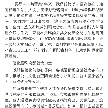
“實行24小時營業5年來，我們始終以閱讀為核心，通
過精選生活、人文、美學類輕鬆圖書，聯動作者與IP舉辦
活動，搭建展覽、兒童文化場景等方式降低閱讀門檻。同
時，我們還推出日出套餐，讓市民游客獲得身心雙重滋
養，全力打造永不熄滅的閱讀燈塔。”如是書店創始人郝照
明介紹，作為一家開在景區的公共文化新空間，如是書店
不斷調整經營模式，在原有的“咖啡+圖書”模式基礎上，進
一步加大文創產品比重，推出原創文創品牌青島海鷗“紅嘴
小古SOGULL”，並針對青年開設夜校等，以微創新優化閱
讀體驗。
優化服務 凝聚社會力量
以服務優化為核心導向，各地還積極凝聚社會各方力
量，推動公共文化新空間新理念引領風尚、新主體激發活
力、新模式提升效能。
江蘇省揚州市的破題之道在於以法律支持共建共管共
享設施空間和服務資源。《揚州市城市書房條例》鼓勵單
位、個人通過免費提供場館或者捐贈資金、文獻信息、設
施設備等方式，參與城市書房建設。如今，揚州主城區基