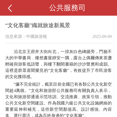
公共服務司
“文化客廳”織就旅途新風景
信息來源：中國旅游報
2025-09-09
沿北京王府井大街向北，一排灰白色磚牆旁，門臉不
大的中華書局﹒燦然書屋靜安一隅，露台上偶爾傳來茶盞
輕碰與游客低語聲，與樓下翻閱書籍的沙沙聲應和成韻。
這裡是群眾喜聞樂見的“文化客廳”，有效提升了市民游客
的文化獲得感。
“據不完全統計，截至目前全國已有各類公共文化新空
間超4萬個。”文化和旅游部公共服務司有關負責人表示，
文化和旅游部通過示范培訓、交流推廣、政策引領，推動
公共文化新空間建設。作為我國六級公共文化設施網絡的
重要延伸和補充，這些新空間顏值高、設計感強、內容
多、運行靈活，成為百姓身邊的“文化客廳”。