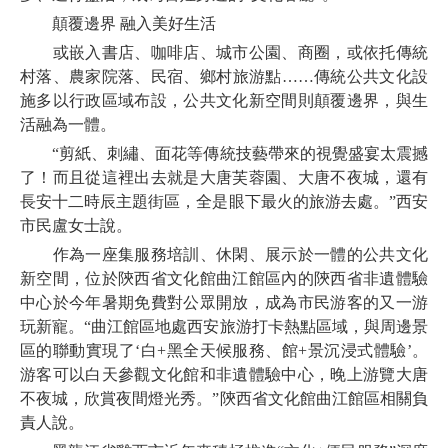
顛覆邊界 融入美好生活
或嵌入書店、咖啡店、城市公園、商圈，或依托傳統
村落、農家院落、民宿、鄉村旅游點……傳統公共文化設
施多以行政區域布設，公共文化新空間則顛覆邊界，與生
活融為一體。
“剪紙、刺繡、面花等傳統技藝帶來的視覺盛宴太震撼
了！而且從這裡出去就是大唐芙蓉園、大唐不夜城，還有
長安十二時辰主題街區，全是眼下最火的旅游去處。”西安
市民盧女士說。
作為一座集服務培訓、休閑、展示於一體的公共文化
新空間，位於陝西省文化館曲江館區內的陝西省非遺體驗
中心於今年暑期免費對公眾開放，成為市民游客的又一游
玩新寵。“曲江館區地處西安旅游打卡熱點區域，與周邊景
區的聯動實現了‘白+黑全天候服務、館+景沉浸式體驗’。
游客可以白天參觀文化館和非遺體驗中心，晚上游覽大唐
不夜城，欣賞夜間燈光秀。”陝西省文化館曲江館區相關負
責人說。