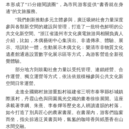
本形成了“15分鐘閱讀圈”，為市民游客提供“書香就在身
邊”的文旅服務。
“我們創新推動多元主體參與，廣泛吸納社會力量深度
參與各類新空間的建設與管理，打造了一批特色鮮明的公
共文化新空間。”浙江省溫州市文化廣電旅游局相關負責人
介紹，比如，木偶藝術中心集演出、非遺傳承、體驗、展
示、培訓於一體，生動展示木偶文化﹔樂清市非物質文化
遺產館通過設置數字化展示區等方式，為游客營造全新視
覺體驗。
部分地方則鼓勵社會力量以受托管理、連鎖經營、合
作運營、獨立運營等方式，依法依規積極參與公共文化新
空間日常運營。
走進全國鄉村旅游重點村福建省三明市泰寧縣杉城鎮
際溪村，丹霞山色與田園風光交織的畫卷徐徐展開。這座
承載著李綱、朱熹、李春燁等歷史名人耕讀遺韻的村落，
如今打造了別具匠心的農家書屋。在書屋內，游客們臨窗
而坐，指尖掠過泛黃書頁時，氤氳的咖啡香與紙墨香在山
水間交融。