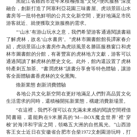
黑龍江省雞西市近年來積極推進“文化+便民服務”深度
融合，創新打造了阿塞利亞花園三味書屋、虎頭景區山水
書房等一批特色鮮明的公共文化新空間，更好地滿足市民
游客就近、就便獲取文旅服務的需求。
“‘山水’有游山玩水之意，我們希望游客通過閱讀書籍
了解虎林，故名‘山水書房’。”虎林市圖書館館長譚家春介
紹，虎頭景區山水書房作為虎頭風景名勝區服務窗口和虎
林市圖書館的分館，有著豐富的虎林地方文獻，游客可以
通過閱讀了解虎林的歷史文化。此外，館內還設置了虎林
特產刺五加茶、“書潤虎林”讀書分享會等特色體驗，讓游
客全面體驗書香虎林的文化熏陶。
煥新業態 創新消費體驗
各地公共文化新空間在更好地滿足人們對高品質文化
生活需求的同時，還積極開拓新業態，構建消費新場景。
“在這裡，我們不僅可以在充滿未來感的閱讀空間裡借
閱書籍，還能夠在9米層高的‘M—BOX魔盒世界’裡‘穿
梭’於海洋和宇宙之間，領略五大洲的自然風光。”山西游
客王女士近日在安徽省合肥市合柴1972文創園游玩時，打