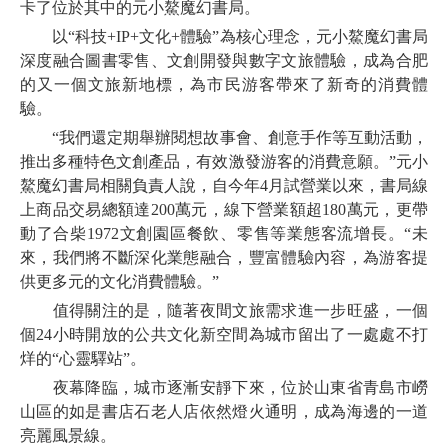
卡了位於其中的元小鰲魔幻書局。
以“科技+IP+文化+體驗”為核心理念，元小鰲魔幻書局
深度融合圖書零售、文創開發與數字文旅體驗，成為合肥
的又一個文旅新地標，為市民游客帶來了新奇的消費體
驗。
“我們還定期舉辦閱想故事會、創意手作等互動活動，
推出多種特色文創產品，有效激發游客的消費意願。”元小
鰲魔幻書局相關負責人說，自今年4月試營業以來，書局線
上商品交易總額達200萬元，線下營業額超180萬元，更帶
動了合柴1972文創園區餐飲、零售等業態客流增長。“未
來，我們將不斷深化業態融合，豐富體驗內容，為游客提
供更多元的文化消費體驗。”
值得關注的是，隨著夜間文旅需求進一步旺盛，一個
個24小時開放的公共文化新空間為城市留出了一處處不打
烊的“心靈驛站”。
夜幕降臨，城市逐漸安靜下來，位於山東省青島市嶗
山區的如是書店石老人店依然燈火通明，成為海邊的一道
亮麗風景線。