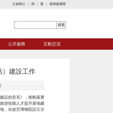
文旅辦公
|
簡
|
繁
|
無障礙瀏覽
公共服務
互動交流
點）建設工作
司
建設的意見》，推動落實
和旅游技能人才提升基地建
地，在故宮博物院設立古