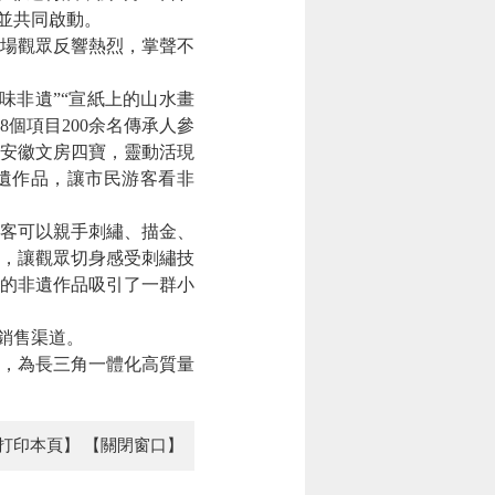
並共同啟動。
場觀眾反響熱烈，掌聲不
味非遺”“宣紙上的山水畫
個項目200余名傳承人參
安徽文房四寶，靈動活現
非遺作品，讓市民游客看非
客可以親手刺繡、描金、
，讓觀眾切身感受刺繡技
的非遺作品吸引了一群小
銷售渠道。
，為長三角一體化高質量
打印本頁】
【關閉窗口】