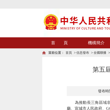
首 頁
機構簡介
當前位置：
首頁
>
信息發布
>
全國聯播
第五
發布時間：
為推動長三角區域非遺
廳、宣城市人民政府、G