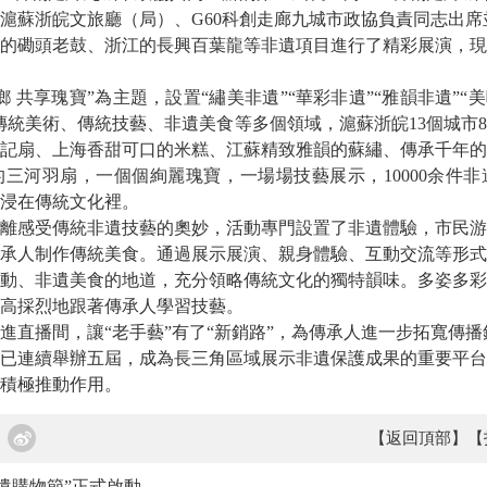
滬蘇浙皖文旅廳（局）、G60科創走廊九城市政協負責同志出席
磡頭老鼓、浙江的長興百葉龍等非遺項目進行了精彩展演，現
共享瑰寶”為主題，設置“繡美非遺”“華彩非遺”“雅韻非遺”“美
傳統美術、傳統技藝、非遺美食等多個領域，滬蘇浙皖13個城市88
記扇、上海香甜可口的米糕、江蘇精致雅韻的蘇繡、傳承千年的
三河羽扇，一個個絢麗瑰寶，一場場技藝展示，10000余件
浸在傳統文化裡。
感受傳統非遺技藝的奧妙，活動專門設置了非遺體驗，市民游
承人制作傳統美食。通過展示展演、親身體驗、互動交流等形式
動、非遺美食的地道，充分領略傳統文化的獨特韻味。
多姿多彩
高採烈地跟著傳承人學習技藝。
播間，讓“老手藝”有了“新銷路”，為傳承人進一步拓寬傳播
連續舉辦五屆，成為長三角區域展示非遺保護成果的重要平台
到積極推動作用。
【返回頂部】
【
非遺購物節”正式啟動