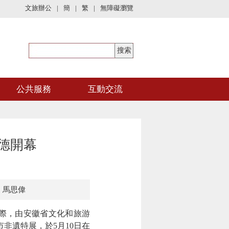
文旅辦公
|
簡
|
繁
|
無障礙瀏覽
公共服務
互動交流
德開幕
：馬思偉
際，由安徽省文化和旅游
非遺特展，於5月10日在