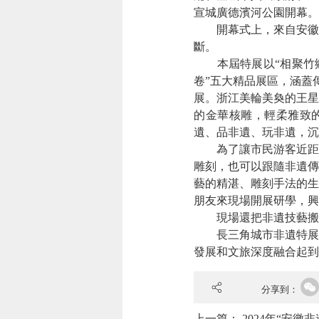
宣城廣德濱河公園開幕。
開幕式上，來自安徽的
斷。
本屆特展以“相聚竹鄉 
卷”五大精品展區，涵蓋
展。浙江美輪美奐的王星
的金華核雕，輕柔雅致的
遺、品非遺、玩非遺，沉
為了讓市民游客近距離
雕刻，也可以跟隨非遺傳
藝的精湛、雕刻手法的生
朋友來現場開展研學，興
現場還把非遺技藝搬進直
長三角城市非遺特展已
發展和文旅深度融合起
分享到：
上一篇：
2024年“安徽