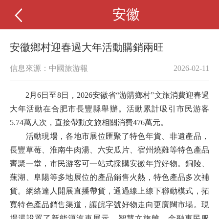
安徽
安徽鄉村迎春過大年活動購銷兩旺
信息來源：中國旅游報
2026-02-11
2月6日至8日，2026安徽省“游購鄉村”文旅消費迎春過
大年活動在合肥市長豐縣舉辦。活動累計吸引市民游客
5.74萬人次，直接帶動文旅相關消費476萬元。
活動現場，各地市展位匯聚了特色年貨、非遺產品，
長豐草莓、淮南牛肉湯、六安瓜片、宿州燒雞等特色產品
齊聚一堂，市民游客可一站式採購安徽年貨好物。銅陵、
蕪湖、阜陽等多地展位的產品銷售火熱，特色產品多次補
貨。網絡達人開展直播帶貨，通過線上線下聯動模式，拓
寬特色產品銷售渠道，讓皖字號好物走向更廣闊市場。現
場還設置了新能源汽車展示、智慧文旅艙、金融惠民服