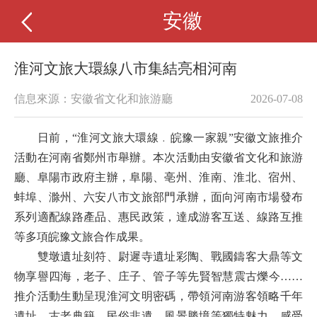
安徽
淮河文旅大環線八市集結亮相河南
信息來源：安徽省文化和旅游廳
2026-07-08
日前，“淮河文旅大環線﹒皖豫一家親”安徽文旅推介
活動在河南省鄭州市舉辦。本次活動由安徽省文化和旅游
廳、阜陽市政府主辦，阜陽、亳州、淮南、淮北、宿州、
蚌埠、滁州、六安八市文旅部門承辦，面向河南市場發布
系列適配線路產品、惠民政策，達成游客互送、線路互推
等多項皖豫文旅合作成果。
雙墩遺址刻符、尉遲寺遺址彩陶、戰國鑄客大鼎等文
物享譽四海，老子、庄子、管子等先賢智慧震古爍今……
推介活動生動呈現淮河文明密碼，帶領河南游客領略千年
遺址、古老典籍、民俗非遺、風景勝境等獨特魅力，感受