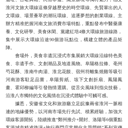
淮河文旅大環線這條穿越歷史的時空環線、先賢輩出的人
文環線、場景薈萃的潮玩環線、追逐夢想的創業環線。主
辦方精准把握河南文旅消費市場特點，重點發布中醫藥康
養、文化研學、美食休閑、黨建紅培4條大環線旅游線路，
集中展示大環線沿途90個游玩點位，構建立體的產品矩
陣。
會場外，美食非遺沉浸式市集展銷大環線沿線特色美
食、非遺手作、文創潮品及地道風物。阜陽格拉條、亳州
芍花酥、淮南牛肉湯、淮北花饃、宿州符離集燒雞等吸引
河南游客駐足品嘗，阜陽剪紙、垓下文創折扇、鳳陽鳳
畫、霍邱柳編等引發熱情選購。從舌尖風味到指尖技藝，
沿淮八市獨特的文化風情在沉浸式體驗中可觸可感。
據悉，安徽省文化和旅游廳立足皖豫兩省淮河一脈相
連的地緣優勢，以河南市場先行先試、積累經驗，加強大
環線客源開拓，陸續推進“鄭州推介+開封、洛陽等6個重點
客源城市精准路演+旅行商門店常態化主題營銷”系列宣傳