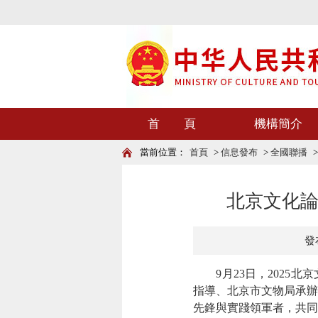
首 頁
機構簡介
當前位置：
首頁
>
信息發布
>
全國聯播
北京文化論
發布
9月23日，2025北
指導、北京市文物局承辦
先鋒與實踐領軍者，共同