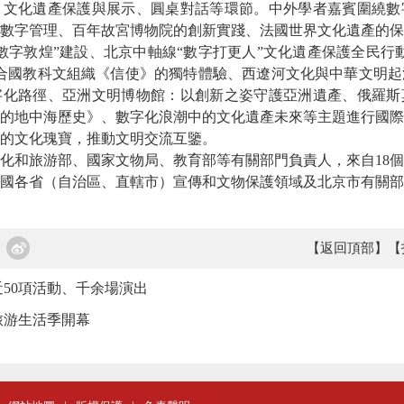
化遺產保護與展示、圓桌對話等環節。中外學者嘉賓圍繞數
數字管理、百年故宮博物院的創新實踐、法國世界文化遺產的保
數字敦煌”建設、北京中軸線“數字打更人”文化遺產保護全民行
合國教科文組織《信使》的獨特體驗、西遼河文化與中華文明起
字化路徑、亞洲文明博物館：以創新之姿守護亞洲遺產、俄羅斯
中的地中海歷史》、數字化浪潮中的文化遺產未來等主題進行國
的文化瑰寶，推動文明交流互鑒。
和旅游部、國家文物局、教育部等有關部門負責人，來自18個
國各省（自治區、直轄市）宣傳和文物保護領域及北京市有關部
【返回頂部】
【
50項活動、千余場演出
旅游生活季開幕