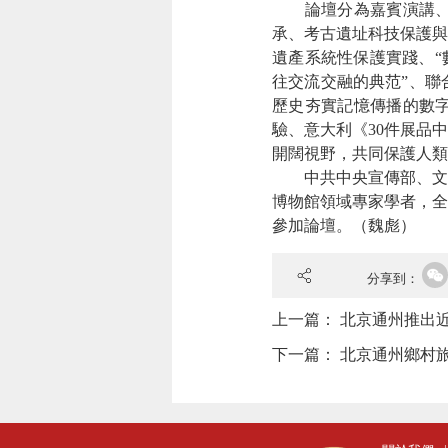
論壇分為嘉賓演講、文
承、考古遺址科技保護與
遺產系統性保護實踐、“
往交流交融的典范”、聯
歷史夯實記憶傳播的數
驗、意大利《30件展品
開闊視野，共同保護人類
中共中央宣傳部、文化
博物館領域專家學者，全
參加論壇。（魏彪）
分享到：
上一篇：
北京通州推出近
下一篇：
北京通州鄉村