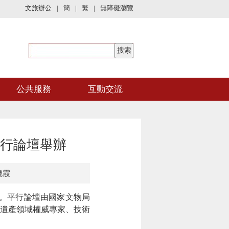
文旅辦公
|
簡
|
繁
|
無障礙瀏覽
公共服務
互動交流
平行論壇舉辦
曉霞
辦。平行論壇由國家文物局
化遺產領域權威專家、技術