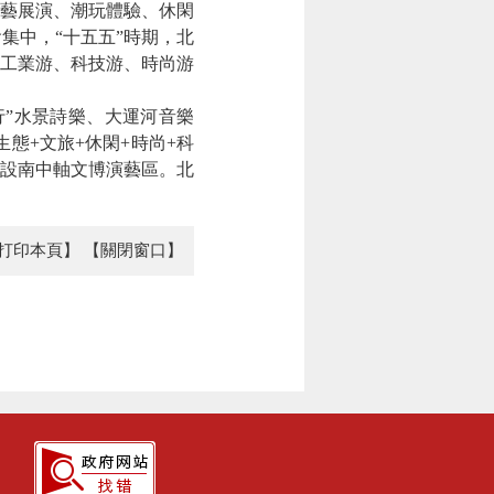
藝展演、潮玩體驗、休閑
集中，“十五五”時期，北
工業游、科技游、時尚游
”水景詩樂、大運河音樂
態+文旅+休閑+時尚+科
建設南中軸文博演藝區。北
打印本頁】
【關閉窗口】