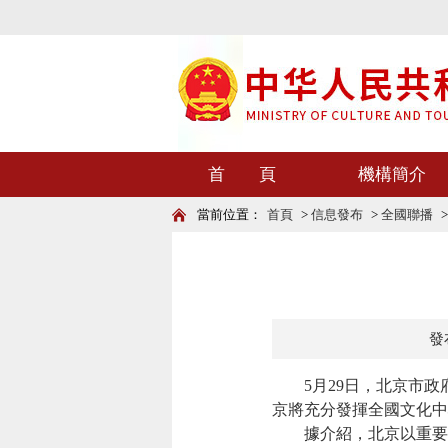
首 頁
機構簡介
當前位置：
首頁
>
信息發布
>
全國聯播
發布
5月29日，北京市政府
京將充分發揮全國文化中
據介紹，北京以重要節