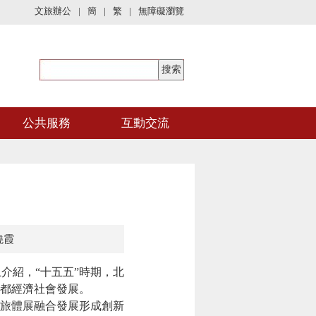
文旅辦公
|
簡
|
繁
|
無障礙瀏覽
公共服務
互動交流
曉霞
介紹，“十五五”時期，北
都經濟社會發展。
旅體展融合發展形成創新