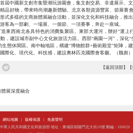
首屆中國新文創市集暨潮玩游園會，集文創交易、非遺展示、文
精品好物，帶來時尚潮趣新體驗。北京各類資源豐富、節展賽會
形式多樣的文商旅體展融合活動，並深化文化和科技融合，推出
游客為一部劇、一場展、一個節、一項賽事，奔赴一座城。
東西南北各具特色的消費集聚區。東部大運河，辦好“運上行
動，建設城市副中心文化旅游活力區。西部“兩園一河”，深化“生
的生態休閑區。南中軸地區，構建“博物館群+藝術殿堂”矩陣，
國際化、現代化、科技感，建設奧林匹克國際會客廳。（魏彪）
【返回頂部】
【
旅體展深度融合