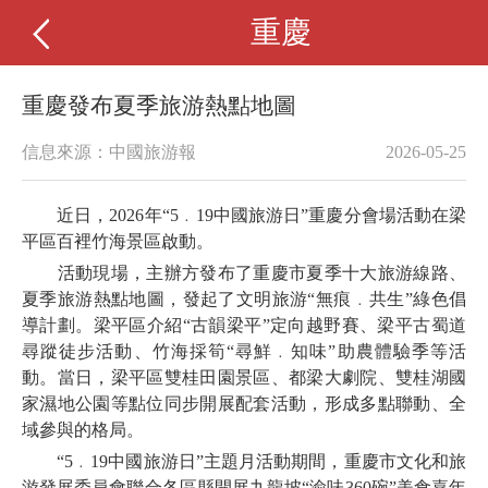
重慶
重慶發布夏季旅游熱點地圖
信息來源：中國旅游報
2026-05-25
近日，2026年“5﹒19中國旅游日”重慶分會場活動在梁
平區百裡竹海景區啟動。
活動現場，主辦方發布了重慶市夏季十大旅游線路、
夏季旅游熱點地圖，發起了文明旅游“無痕﹒共生”綠色倡
導計劃。梁平區介紹“古韻梁平”定向越野賽、梁平古蜀道
尋蹤徒步活動、竹海採筍“尋鮮﹒知味”助農體驗季等活
動。當日，梁平區雙桂田園景區、都梁大劇院、雙桂湖國
家濕地公園等點位同步開展配套活動，形成多點聯動、全
域參與的格局。
“5﹒19中國旅游日”主題月活動期間，重慶市文化和旅
游發展委員會聯合各區縣開展九龍坡“渝味360碗”美食嘉年