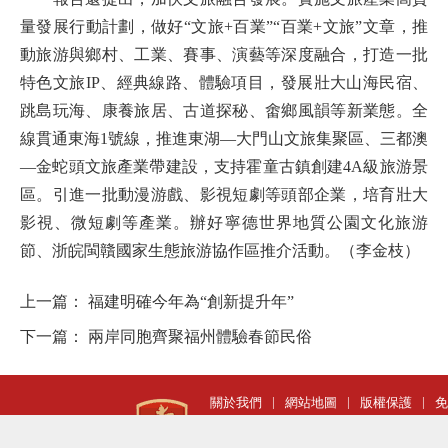
量發展行動計劃，做好“文旅+百業”“百業+文旅”文章，推
動旅游與鄉村、工業、賽事、演藝等深度融合，打造一批
特色文旅IP、經典線路、體驗項目，發展壯大山海民宿、
跳島玩海、康養旅居、古道探秘、畬鄉風韻等新業態。全
線貫通東海1號線，推進東湖—大門山文旅集聚區、三都澳
—金蛇頭文旅產業帶建設，支持霍童古鎮創建4A級旅游景
區。引進一批動漫游戲、影視短劇等頭部企業，培育壯大
影視、微短劇等產業。辦好寧德世界地質公園文化旅游
節、浙皖閩贛國家生態旅游協作區推介活動。（李金枝）
上一篇：
福建明確今年為“創新提升年”
下一篇：
兩岸同胞齊聚福州體驗春節民俗