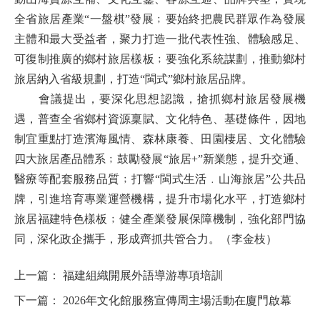
全省旅居產業“一盤棋”發展﹔要始終把農民群眾作為發展
主體和最大受益者，聚力打造一批代表性強、體驗感足、
可復制推廣的鄉村旅居樣板﹔要強化系統謀劃，推動鄉村
旅居納入省級規劃，打造“閩式”鄉村旅居品牌。
會議提出，要深化思想認識，搶抓鄉村旅居發展機
遇，普查全省鄉村資源稟賦、文化特色、基礎條件，因地
制宜重點打造濱海風情、森林康養、田園棲居、文化體驗
四大旅居產品體系﹔鼓勵發展“旅居+”新業態，提升交通、
醫療等配套服務品質﹔打響“閩式生活﹒山海旅居”公共品
牌，引進培育專業運營機構，提升市場化水平，打造鄉村
旅居福建特色樣板﹔健全產業發展保障機制，強化部門協
同，深化政企攜手，形成齊抓共管合力。（李金枝）
上一篇：
福建組織開展外語導游專項培訓
下一篇：
2026年文化館服務宣傳周主場活動在廈門啟幕