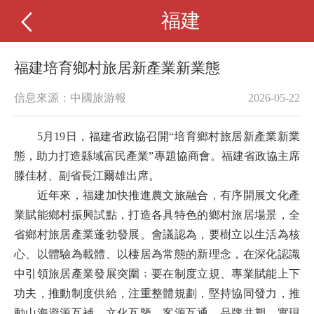
福建
福建培育鄉村旅居新產業新業態
信息來源：中國旅游報
2026-05-22
5月19日，福建省政協召開“培育鄉村旅居新產業新業
態，助力打造縣域富民產業”專題協商會。福建省政協主席
滕佳材、副省長江爾雄出席。
近年來，福建加快推進農文旅融合，有序開展文化產
業賦能鄉村振興試點，打造各具特色的鄉村旅居場景，全
省鄉村旅居產業蓬勃發展。會議認為，要樹立以生活為核
心、以體驗為載體、以棲居為常態的新理念，在深化認識
中引領旅居產業發展突圍﹔要在制度立規、專業賦能上下
功夫，推動制度供給，注重整體規劃，堅持協同發力，推
動山海資源互補、文化互鑒、客源互通、品牌共塑，實現