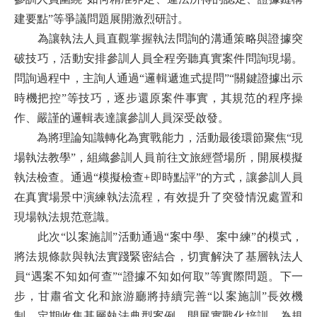
建要點”等爭議問題展開激烈研討。
為讓執法人員直觀掌握執法問詢的溝通策略與證據突
破技巧，活動安排參訓人員全程旁聽真實案件問詢現場。
問詢過程中，主詢人通過“邏輯遞進式提問”“關鍵證據出示
時機把控”等技巧，逐步還原案件事實，其規范的程序操
作、嚴謹的邏輯表達讓參訓人員深受啟發。
為將理論知識轉化為實戰能力，活動最後環節聚焦
“現
場執法教學”，組織參訓人員前往文旅經營場所，開展模擬
執法檢查。通過“模擬檢查+即時點評”的方式，讓參訓人員
在真實場景中演練執法流程，有效提升了突發情況處置和
現場執法規范意識。
此次
“以案施訓”活動通過“案中學、案中練”的模式，
將法規條款與執法實踐緊密結合，切實解決了基層執法人
員“遇案不知如何查”“證據不知如何取”等實際問題。下一
步，
甘肅
省文化和旅游廳將持續完善
“以案施訓”長效機
制，定期收集基層執法典型案例，開展實戰化培訓，為規