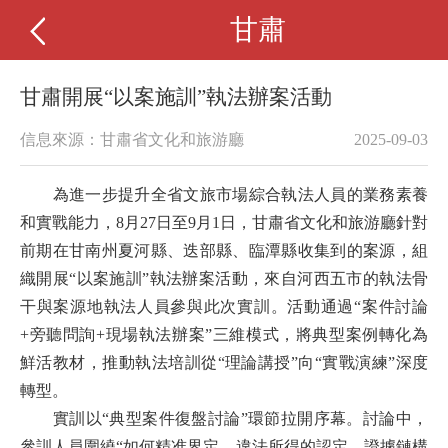
甘肅
甘肅開展“以案施訓”執法辦案活動
信息來源：甘肅省文化和旅游廳
2025-09-03
為進一步提升全省文旅市場綜合執法人員的業務素養
和實戰能力，
8月27日至9月1日，
甘肅省文化和旅游
廳針對
前期在甘南州夏河縣、迭部縣、臨潭縣收集到的案源，組
織開展
“以案施訓”執法辦案活動，來自河西五市的執法骨
干與案源地執法人員參與此次實訓。活動通過“案件討論
+旁聽問詢+現場執法辦案”三維模式，將典型案例轉化為
鮮活教材，推動執法培訓從“理論講授”向“實戰演練”深度
轉型。
實訓以
“典型案件復盤討論”環節拉開序幕。討論中，
參訓人員圍繞“如何精准界定、違法所得的認定、證據鏈構