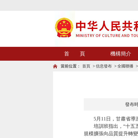
首 頁
機構簡介
當前位置：
首頁
>
信息發布
>
全國聯播
發布時間
5月11日，
甘肅
省導
培訓班
指出，
“十五
規模擴張向品質提升轉變