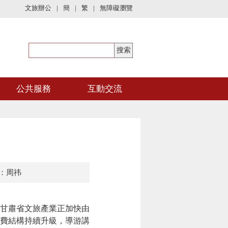
文旅辦公
|
簡
|
繁
|
無障礙瀏覽
公共服務
互動交流
：周祎
甘肅
省文旅產業正加快由
費結構持續升級，導游講