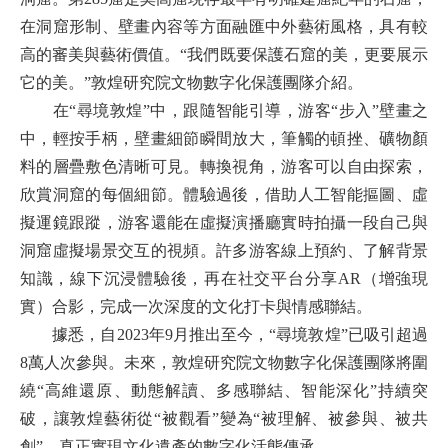
在洞窟形制、壁畫內容等方面融匯中外藝術風格，具有較
高的審美與藝術價值。“我們既要保護石窟的美，更要展示
它的美。”敦煌研究院文物數字化保護團隊介紹。
在
“尋境敦煌”中，跟隨智能引導，游客“步入”壁畫之
中，輕按手柄，壁畫細節瞬間放大，筆觸的頓挫、礦物顏
料的層疊敷色清晰可見。轉換視角，游客可以自由探索，
欣賞洞窟的每個細節。
體驗過後，借助人工智能摳圖、虛
擬運鏡跟蹤，游客還能在虛擬演播廳實時拍攝一段自己與
洞窟虛擬場景交互的視頻。許多游客線上預約、了解背景
知識，線下沉浸體驗後，再在社交平台分享AR（增強現
實）合影，完成一次深度的文化打卡與情感聯結。
據悉，
自
2023年9月推出至今，“尋境敦煌”已吸引超過
8萬人次參與。未來，
敦煌研究院文物數字化保護團隊
將圍
繞“
高維還原、動態解讀、多感聯結、智能深化
”持續突
破，讓敦煌藝術從“
被觀看
”變為“
被理解、被參與、被共
創
”，真正實現文化遺產的數字化活態傳承。