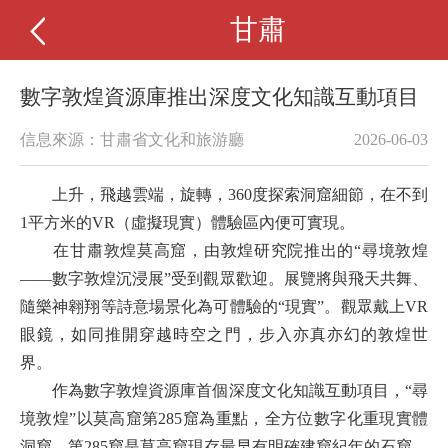
甘肅
數字敦煌資源庫推出深度文化知識互動項目
信息來源：甘肅省文化和旅游廳
2026-06-03
上升，飛越雲端，旋轉，
360度探索洞窟細節，在不到
1平方米的VR（虛擬現實）體驗區內便可實現。
在甘肅敦煌莫高窟，由敦煌研究院推出的
“尋境敦煌
——數字敦煌沉浸展”受到觀眾歡迎。展覽將與飛天共舞、
隨樂神翱翔等詩意場景化為可體驗的“現實”。觀眾戴上VR
眼鏡，如同推開穿越時空之門，步入亦真亦幻的敦煌世
界。
作為數字敦煌資源庫首個深度文化知識互動項目，
“尋
境敦煌”以莫高窟第285窟為重點，全方位數字化重現實體
洞窟。第285窟是莫高窟現存最早有明確建窟紀年的石窟，