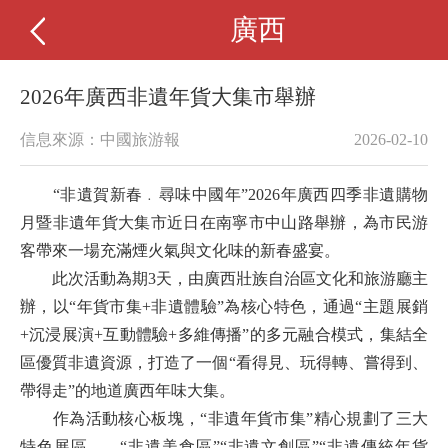
廣西
2026年廣西非遺年貨大集市舉辦
信息來源：中國旅游報
2026-02-10
“非遺賀新春﹒尋味中國年”2026年廣西四季非遺購物
月暨非遺年貨大集市近日在南寧市中山路舉辦，為市民游
客帶來一場充滿煙火氣與文化味的新春盛宴。
此次活動為期3天，由廣西壯族自治區文化和旅游廳主
辦，以“年貨市集+非遺體驗”為核心特色，通過“主題展銷
+沉浸展演+互動體驗+多維傳播”的多元融合模式，集結全
區優質非遺資源，打造了一個“看得見、玩得轉、嘗得到、
帶得走”的地道廣西年味大集。
作為活動核心板塊，“非遺年貨市集”精心規劃了三大
特色展區——“非遺美食區”“非遺文創區”“非遺傳統年貨