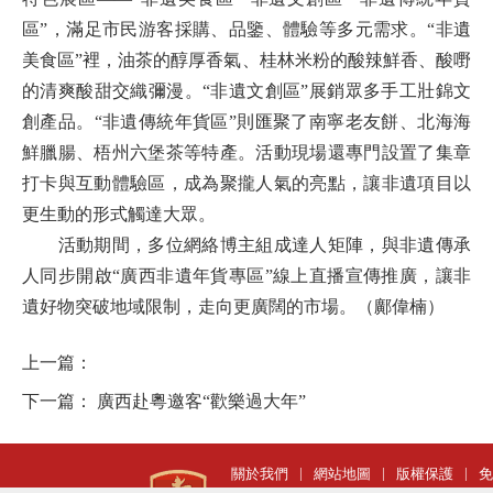
區”，滿足市民游客採購、品鑒、體驗等多元需求。“非遺
美食區”裡，油茶的醇厚香氣、桂林米粉的酸辣鮮香、酸嘢
的清爽酸甜交織彌漫。“非遺文創區”展銷眾多手工壯錦文
創產品。“非遺傳統年貨區”則匯聚了南寧老友餅、北海海
鮮臘腸、梧州六堡茶等特產。活動現場還專門設置了集章
打卡與互動體驗區，成為聚攏人氣的亮點，讓非遺項目以
更生動的形式觸達大眾。
活動期間，多位網絡博主組成達人矩陣，與非遺傳承
人同步開啟“廣西非遺年貨專區”線上直播宣傳推廣，讓非
遺好物突破地域限制，走向更廣闊的市場。（鄺偉楠）
上一篇：
下一篇：
廣西赴粵邀客“歡樂過大年”