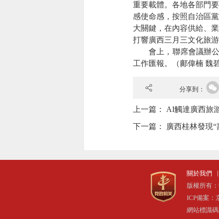
重要載體。各地各部門要
感使命感，按照自治區黨
大關鍵，在內容供給、業
打響廣西三月三文化旅游
會上，聯席會議辦公室以
工作匯報。（鄺偉楠 魏
分享到：
上一篇：
AI觸達廣西旅
下一篇：
廣西桂林發現“