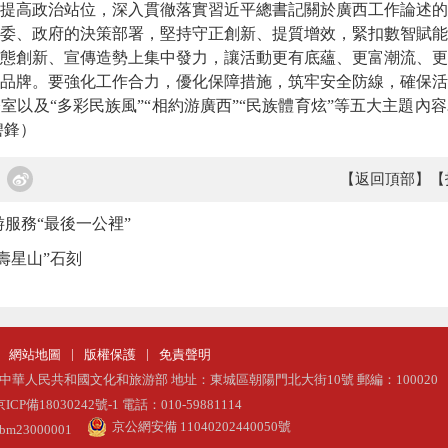
提高政治站位，深入貫徹落實習近平總書記關於廣西工作論述的
委、政府的決策部署，堅持守正創新、提質增效，緊扣數智賦能
態創新、宣傳造勢上集中發力，讓活動更有底蘊、更富潮流、更
品牌。要強化工作合力，優化保障措施，筑牢安全防線，確保活
及“多彩民族風”“相約游廣西”“民族體育炫”等五大主題內
碧鋒）
【返回頂部】
【
游服務“最後一公裡”
壽星山”石刻