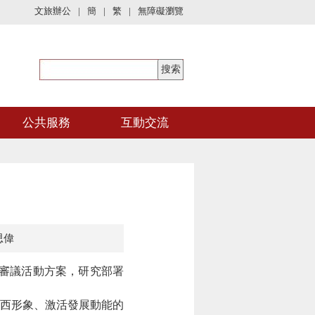
文旅辦公
|
簡
|
繁
|
無障礙瀏覽
公共服務
互動交流
思偉
，審議活動方案，研究部署
西形象、激活發展動能的