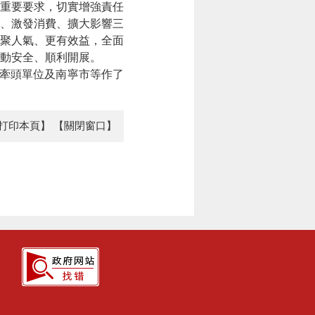
重要要求，切實增強責任
、激發消費、擴大影響三
聚人氣、更有效益，全面
動安全、順利開展。
容牽頭單位及南寧市等作了
打印本頁】
【關閉窗口】