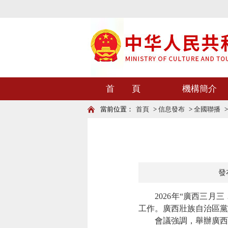
首 頁
機構簡介
當前位置：
首頁
>
信息發布
>
全國聯播
發布
2026年“廣西三月三
工作。廣西壯族自治區黨
會議強調，舉辦廣西三