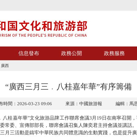
信息發布
政務公開
政務服務
>
廣西
“廣西三月三﹒八桂嘉年華”有序籌備
時間：2026-03-23 09:06
來源：中國旅游報
編輯：馬
﹒八桂嘉年華”文化旅游品牌工作聯席會議3月19日在南寧召開
委常委、宣傳部部長，聯席會議召集人陳奕君主持會議並講話。
月三活動是鑄牢中華民族共同體意識的生動實踐，也是提升廣