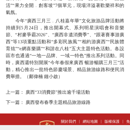
活”“果力全開﹒創客坡”7個單元，現場洋溢著歡樂祥和的
氣氛。
今年“廣西三月三﹒八桂嘉年華”文化旅游品牌活動將
持續到5月24日，推出開幕式、系列明星演唱會和音樂
節、“村麥爭霸2026”、“廣西非遺消費季”、“跟著賽事游廣
西”等13項重點活動和“多彩民族風”“相約游廣西”“民族體
育炫”“e網喜樂購”“和諧在八桂”五大主題特色活動。各設
區市也通過“一地一品牌、一域一特色”推出系列活動。同
時，廣西還特別開展“今年春假來廣西 暢游暢購三月三”活
動，精心推出一批特色節慶場景、精品旅游線路和便民消
費舉措。（鄺偉楠 鐘小啟）
上一篇：
廣西“33消費節”推出逾千場活動
下一篇：
廣西發布春季主題精品旅游線路