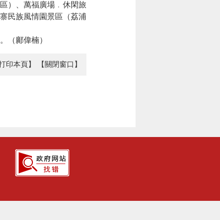
區）、萬福廣場﹒休閑旅
寨民族風情園景區（荔浦
。（鄺偉楠）
打印本頁】
【關閉窗口】