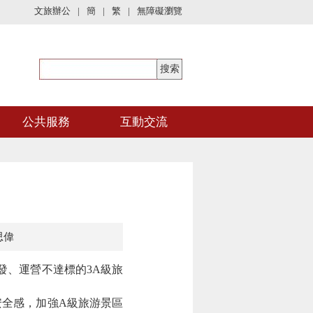
文旅辦公
|
簡
|
繁
|
無障礙瀏覽
公共服務
互動交流
思偉
、運營不達標的3A級旅
全感，加強A級旅游景區