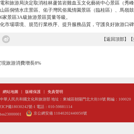
電和旅游局決定取消桂林蘆笛岩雞血玉文化藝術中心景區（秀峰
山區侗情水庄景區、佑子灣民俗風情園景區（臨桂區）、馬嶺鼓
6家景區3A級旅游景區質量等級。
市場環境、規范行業秩序、提升服務品質，守護良好旅游口碑
【返回頂部】
【
現旅游消費增長8%