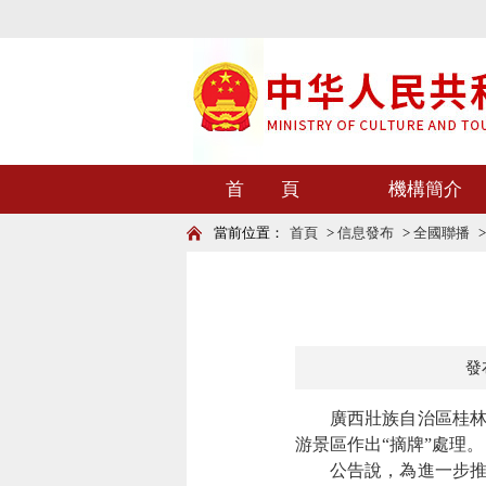
首 頁
機構簡介
當前位置：
首頁
>
信息發布
>
全國聯播
發布
廣西壯族自治區桂林市
游景區作出“摘牌”處理。
公告說，為進一步推動