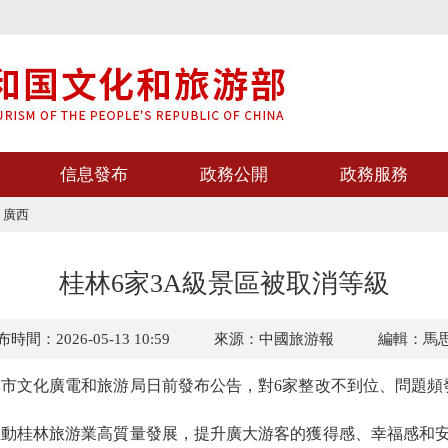
信息發布
政務公開
政務服務
>
廣西
桂林6家3A級景區被取消等級
時間：2026-05-13 10:59
來源：中國旅游報
編輯：馬
文化廣電和旅游局日前發布公告，對6家整改不到位、問題頻發
桂林旅游業高質量發展，提升廣大游客的獲得感、幸福感和安