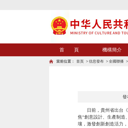
首 頁
機構簡介
當前位置：
首頁
>
信息發布
>
全國聯播
發布
日前，貴州省出台《關
焦“創意設計、生產制造
壤，激發創新創造活力，