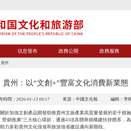
信息發布
政務公開
政務服務
>
貴州
貴州：以“文創+”豐富文化消費新業態
時間：2026-01-13 09:17
來源：中國文化報
編輯：李
於加強文創產品開發助推貴州文旅產業高質量發展的若干措施
、營銷推廣”三大核心環節，通過43項具體舉措構建扶持體系，
助力多彩貴州文化強省和旅游強省建設邁向新階段。