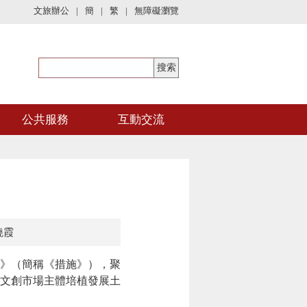
文旅辦公
|
簡
|
繁
|
無障礙瀏覽
公共服務
互動交流
曉霞
》（簡稱《措施》），聚
為文創市場主體培植發展土