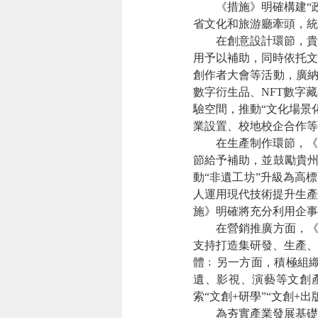
《措施》明確構建“政
省文化和旅游廳牽頭，統
在創意設計環節，貴州
用予以補助，同時依托文
創作者大會等活動，廣納
數字衍生品、NFT數字
驗空間，推動“文化場景
業設置、校地校企合作等
在生產制作環節，《措
節給予補助，並鼓勵貴州
動“非遺工坊”升級為高
人運用現代技術提升生產
施》明確將充分利用企事
在營銷推廣方面，《措施
支持打造集研發、生產、
體﹔另一方面，積極組
遺、影視、演藝等文創
索“文創+研學”“文創+
為夯實產業發展基礎，