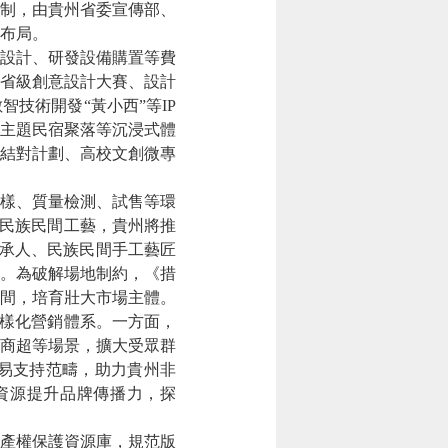
制，由貴州省委宣傳部、
布局。
設計、研發設備購置等費
省級創意設計大賽、設計
技術開發“黃小西”等IP
遺主題民宿聚落等沉浸式體
”結對計劃、高校文創微專
樣、質量檢測、試售等環
對民族民間工藝，貴州將推
傳承人、民族民間手工藝匠
。為破解場地制約，《措
間，培育壯大市場主體。
樣化營銷體系。一方面，
商超等場景，擴大受眾群
易支持范疇，助力貴州非
資源提升品牌傳播力，探
產權保護資源庫，規范版