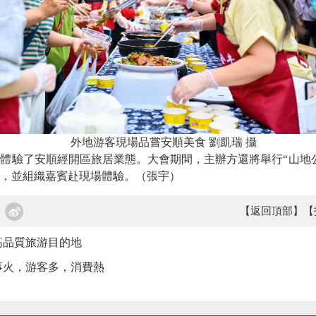
外地游客現場品嘗安順美食 劉凱瑞 攝
了安順經開區旅居業態。大會期間，主辦方還將舉行“山地公園
，並組織嘉賓赴現場體驗。（張宇）
【返回頂部】
【
高品質旅游目的地
事火，游客多，消費熱