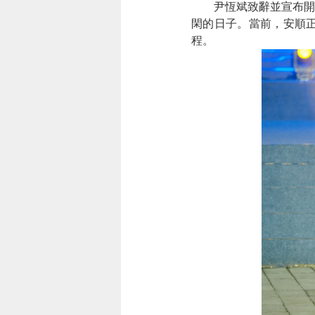
尹恆斌致辭並宣布開幕
閑的日子。當前，安順
程。