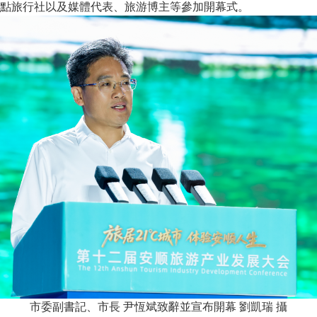
點旅行社以及媒體代表、旅游博主等參加開幕式。
市委副書記、市長 尹恆斌致辭並宣布開幕 劉凱瑞 攝