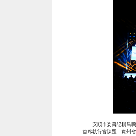
安順市委書記楊昌鵬，
首席執行官陳罡，貴州省