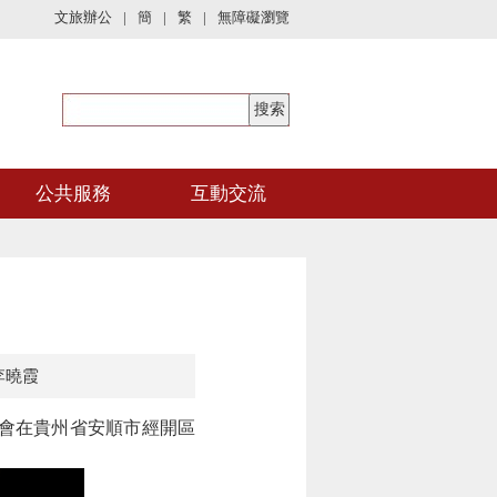
文旅辦公
|
簡
|
繁
|
無障礙瀏覽
公共服務
互動交流
李曉霞
大會在貴州省安順市經開區