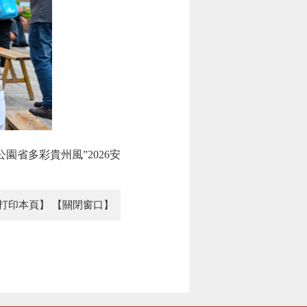
省多彩貴州風”2026安
打印本頁】
【關閉窗口】