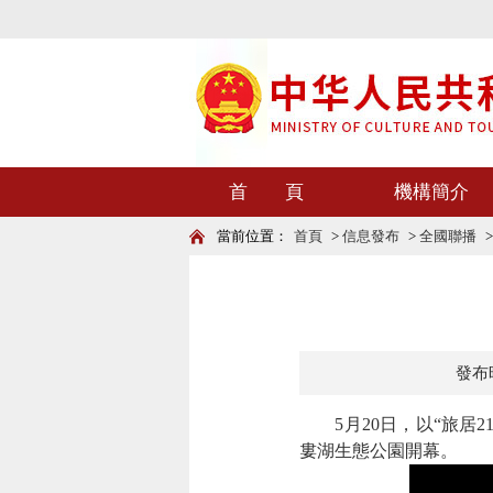
首 頁
機構簡介
當前位置：
首頁
>
信息發布
>
全國聯播
發布時
5月20日，以“旅居2
婁湖生態公園開幕。