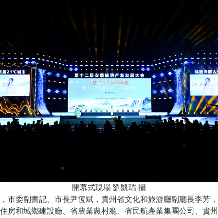
開幕式現場 劉凱瑞 攝
市委副書記、市長尹恆斌，貴州省文化和旅游廳副廳長李芳，
住房和城鄉建設廳、省農業農村廳、省民航產業集團公司、貴州