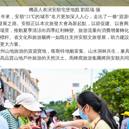
機器人表演安順屯堡地戲 劉凱瑞 攝
，安順“21℃的城市”名片更加深入人心，走出了一條“資源
發展之路。安順正以本次旅發大會為新起點，以節促建、以會興
場景，推動夏季清涼向四季紅利轉變、旅游流量向消費增量轉化
標杆。省文化和旅游廳將一如既往支持安順文旅發展，助力建設
更大力量。
地旅游的資源寶地，喀斯特地貌富集、山水洞林共生，兼具“2
高品質山地戶外旅游的天然沃土。馬蜂窩旅游集團將與安順共同
。