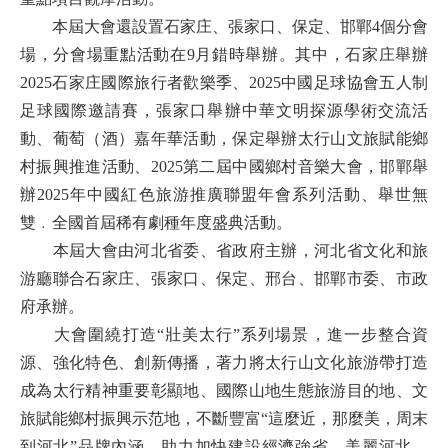
本屆大會還設置石家庄、張家口、保定、邯鄲4個分會
場，分會場重點活動在9月錯時舉辦。其中，石家庄舉辦
2025石家庄國際旅行者歡樂季、2025中國足球協會五人制
足球國際邀請賽，張家口舉辦中華文明探源學術交流活
動、葡萄（酒）嘉年華活動，保定舉辦太行山文旅賦能鄉
村振興推進活動、2025第二屆中國鄉村音樂大會，邯鄲舉
辦2025年中國紅色旅游推廣聯盟年會系列活動、舉世無
雙﹒全國首屆稀有劇種年度盛典活動。
本屆大會由河北省委、省政府主辦，河北省文化和旅
游廳聯合石家庄、張家口、保定、邢台、邯鄲市委、市政
府承辦。
大會圍繞打造“壯美太行”系列場景，進一步整合資
源、強化特色、創新傳播，著力將太行山文化旅游帶打造
成為太行精神重要彰顯地、國際山地生態旅游目的地、文
旅賦能鄉村振興示范地，不斷豐富“這麼近，那麼美，周末
到河北”品牌內涵，助力加快建設經濟強省、美麗河北。