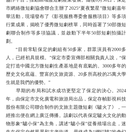
市網絡微短劇協會聯合主辦了2025“夏夜繁星”微短劇嘉年
華活動，現場發布了《影視服務專委會服務項目》等多項
行業成果，揭曉了優秀微短劇榜單，同時簽署了50部微短
劇聯合制作等多項協議，並啟動下半年50部短劇拍攝計
劃。
“目前常駐保定的劇組有50多家，群眾演員有2000多
人，已經初具規模。”保定市委宣傳部相關負責人說，“保
定打造中國北方微短劇生產基地是有底氣的。3000多年的
歷史文化底蘊、豐富的文旅資源、20多所高校的25萬大學
生就是我們的優勢。”
早期的布局和試水成功更堅定了保定的決心。2024
年，由保定市文化廣電和旅游局出品，保定存幀影視科技
股份有限公司聯合制作的文旅主題微短劇《驢火了》，一
經推出便在網上廣泛傳播。該劇以代表保定驢火文化的動
物形象“驢小保”為主角，講述“驢小保”從養殖場出走，迷
失在保定自然風景和古老街道，最終成為“網紅驢”的奇幻