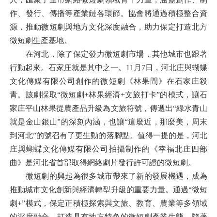
作、發行、傳播等產業鏈各環節。協會將通過積極整合資
源，推動微短劇與地方文化深度融合，助力保定打造北方
微短劇生產基地。
在河北，除了保定發力微短劇市場，其他城市也跟著
行動起來。石家庄就是其中之一。11月7日，河北庄與蝴蝶
文化傳媒有限公司創作的微短劇《林果間》在石家庄殺
青。該劇採取“微短劇+林果經濟+文旅打卡”的模式，讓石
家庄平山林果從農產品升級為文旅符號，傳遞出“綠水青山
就是金山銀山”的深刻內涵，也讓“這麼近，那麼美，周末
到河北”的號召有了更生動的落腳點。值得一提的是，河北
庄與蝴蝶文化傳媒有限公司拍攝制作的《幸福北庄四部
曲》是河北省首部取得網絡劇片發行許可證的微短劇。
微短劇的興起為很多城市帶來了新的發展機遇，成為
推動城市文化創新與經濟轉型升級的重要力量。通過“微短
劇+”模式，保定正積極探索與文旅、教育、農業等多領域
的深度融合，打造具有地方特色的微短劇產業生態。隨著