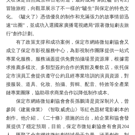
冒險旅程，向觀眾展示了不一樣的“驢生”與保定的特色文
化。《驢火了》憑借優良的制作和充滿張力的故事情節迅
速“出圈”，並成功入選國家廣播電視總局“跟著微短劇去旅
行”創作計劃。
有了政策支撐和成功案例，保定市網絡微短劇協會又
成立了保定市影視服務中心，為影視制作團隊提供一站式
專業化服務。服務涵蓋提供免費拍攝場景資源庫，根據需
求推薦多檔次、多類型簽約合作的賓館及餐飲店，依托保
定市演員工會提供遵守公約且經專業培訓的演員資源，對
接服裝、道具、化妝、拍攝、剪輯、配音、特效等全產業
鏈專業團隊，協助尋求商業合作以降低制作成本。
保定市網絡微短劇協會會長孫鵬濤是資深制片人，曾
參與《建黨偉業》《智取威虎山》等紅色題材電影劇本的
創作。他介紹，《二十條》措施的出台，給企業和協會發
展提供了穩定預期，目前，保定市微短劇協會有會員204
人，匯聚了全市網絡微短劇領域骨干力量，涵蓋創作、制