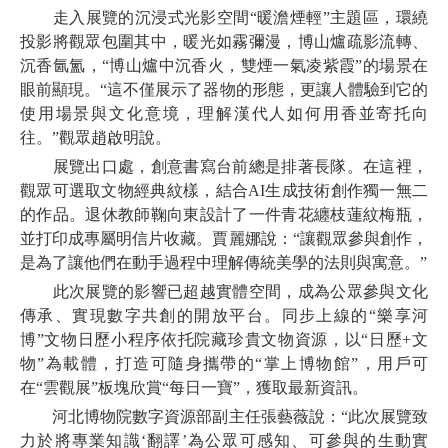
走入展覽的沉浸式光影空間“暖澹煙輕”主題區，環繞
投影將觀眾包圍其中，暖光如霧彌漫，博山爐疏影流轉、
沉香氤氳，“博山爐中沉香火，雙煙一氣凌紫霞”的場景在
眼前顯現。“這不僅展示了器物的形態，更讓人體驗到它的
使用場景與文化意境，理解漢代人如何用香並寄托向
往。”觀眾趙啟明說。
展覽出口處，創意書寫台前總是排著長隊。在這裡，
觀眾可選取文物經典紋樣，結合AI生成技術創作獨一無二
的作品。退休教師鞠向東設計了一件青花纏枝蓮紋梅瓶，
並打印成專屬明信片收藏。賈麗娜說：“讓觀眾參與創作，
是為了讓他們在動手過程中理解傳統美學的法則與寓意。”
此次展覽的影響已超越實體空間，成為公眾參與文化
傳承、實現數字共創的開放平台。同步上線的“樂享河
博”文物日歷小程序依托院藏珍貴文物資源，以“日歷+文
物”為載體，打造可隨身攜帶的“掌上博物館”，用戶可
在“雲觀展”板塊欣賞“每日一寶”，獲取最新資訊。
河北博物院數字資源部副主任張藝薇說：“此次展覽致
力於將專業知識‘翻譯’為公眾可感知、可參與的生動實