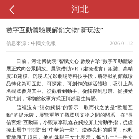
河北
數字互動體驗展解鎖文物“新玩法”
信息來源：中國文化報
2026-01-12
日前，河北博物院“智賦文心 數煥古珍”數字互動體驗
展正式向公眾開放。展覽借助VR（虛擬現實）組裝、高精
度3D建模、沉浸式光影劇場等科技手段，將靜默的館藏珍
品轉化為可互動、可探索、可創作的鮮活體驗，吸引上萬
名觀眾參與其中。從觀看到動手、從觸摸到思辨、從接受
到共創，博物館敘事方式正悄然發生轉變。
這裡沒有“請勿觸摸”的警示，取而代之的是“歡迎互
動”的提示牌，展覽重塑了觀眾與文物之間的關系。在“長
信宮燈”互動區，小觀眾李凱鑫在觸控屏上滑動手指，從虛
擬土層中“挖掘”出“中華第一燈”。燈盞亮起的瞬間，他興
奮地跳了起來。他的母親王女士表示，每“出土”一件文