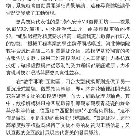
物，系統就會自動展開詳細背景解讀，這種尋寶體驗讓學
習歷史變成了主動發現。
更具技術代表性的是“漢代安車VR復原工坊”——觀眾
佩戴VR設備後，可化身漢代工匠，組裝虛擬車輪的榫
卯。“組裝過程對精度要求很高，這讓我更加敬佩古代匠人
的智慧。”機械工程專業的學生魏澤雨感嘆道。河北博物院
數字資源部高級工程師賈麗娜介紹，該模型基於翔實的考
古報告與文獻，採用三維建模與AI（人工智能）力學彷真
技術，確保虛擬構件從形制到受力邏輯都嚴謹還原，力求
實現科技沉浸感與歷史真實性並存。
在“數字琳琅”互動區，四台大型觸摸屏則提供了另一
番沉浸式體驗。觀眾指尖輕觸，即可將青花釉裡紅開光貼
花蓋罐等文物的3D模型旋轉、放大，細觀紋理與釉色。其
中，紋樣解構與風格匹配環節引導觀眾觀察青花瓷的線條
與形制等特征，從選項中匹配對應時代的藝術風格。“這不
僅是游戲，更是生動的藝術史思辨訓練。”賈麗娜說，這些
高精度數字模型既保留了文物本身的材質與工藝信息，又
以直觀的交互設計展現古代審美的發展脈絡。