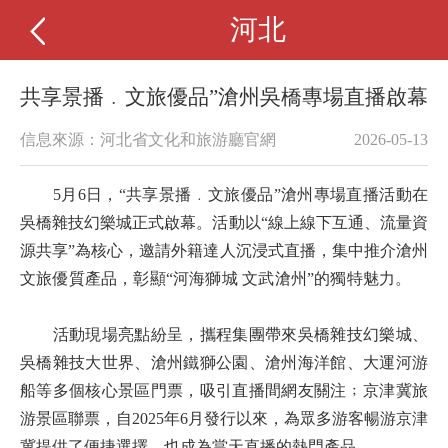
河北
共享景播﹒文旅優品”滄州吳橋專場直播啟幕
信息來源：河北省文化和旅游廳官網
2026-05-13
5月6日，“共享景播﹒文旅優品”滄州專場直播活動在
吳橋雜技幻樂城正式啟幕。活動以“線上線下互通、流量資
源共享”為核心，邀請外籍達人沉浸式直播，集中推介滄州
文旅優質產品，彰顯“河海獅城 文武滄州”的獨特魅力。
活動現場亮點紛呈，攜程集團帶來吳橋雜技幻樂城、
吳橋雜技大世界、滄州鐵獅公園、滄州海洋館、大運河游
船等多個核心景區門票，吸引直播間網友關注﹔京津冀旅
游景區聯票，自2025年6月發行以來，為眾多游客暢游京津
冀提供了便捷選擇，也成為當天直播的熱門產品。