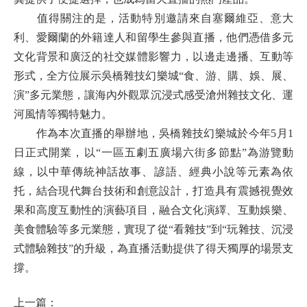
值得關注的是，活動特別邀請來自塞爾維亞、意大
利、愛爾蘭的外籍達人和留學生參與直播，他們憑借多元
文化背景和廣泛的社交媒體影響力，以邊走邊播、互動等
形式，全方位展示吳橋雜技幻樂城“食、游、購、娛、展、
演”多元業態，讓海內外觀眾沉浸式感受滄州雜技文化、運
河風情等獨特魅力。
作為本次直播的舉辦地，吳橋雜技幻樂城於今年5月1
日正式開業，以“一區五劇五廣場六街多節點”為游覽動
線，以中華傳統神話故事、諺語、經典小說等元素為依
托，結合現代舞台技術和創意設計，打造具有震撼視覺效
果和高度互動性的演藝項目，融合文化演繹、互動娛樂、
美食體驗等多元業態，實現了從“看雜技”到“玩雜技、沉浸
式體驗雜技”的升級，為直播活動提供了得天獨厚的場景支
撐。
上一篇：