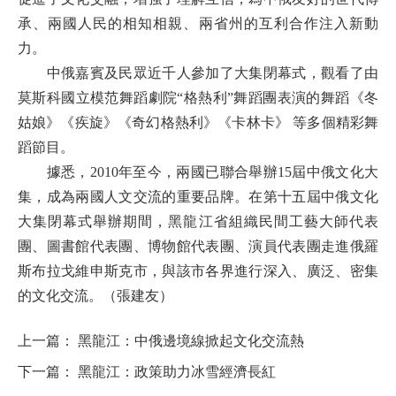
承、兩國人民的相知相親、兩省州的互利合作注入新動
力。
中俄嘉賓及民眾近千人參加了大集閉幕式，觀看了由
莫斯科國立模范舞蹈劇院“格熱利”舞蹈團表演的舞蹈《冬
姑娘》《疾旋》《奇幻格熱利》《卡林卡》 等多個精彩舞
蹈節目。
據悉，2010年至今，兩國已聯合舉辦15屆中俄文化大
集，成為兩國人文交流的重要品牌。在第十五屆中俄文化
大集閉幕式舉辦期間，黑龍江省組織民間工藝大師代表
團、圖書館代表團、博物館代表團、演員代表團走進俄羅
斯布拉戈維申斯克市，與該市各界進行深入、廣泛、密集
的文化交流。（張建友）
上一篇：
黑龍江：中俄邊境線掀起文化交流熱
下一篇：
黑龍江：政策助力冰雪經濟長紅