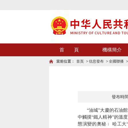
首 頁
機構簡介
當前位置：
首頁
>
信息發布
>
全國聯播
發布時間：2
“油城”大慶的石油館內
中觸摸“鐵人精神”的溫
態演變的奧秘﹔ 哈工大