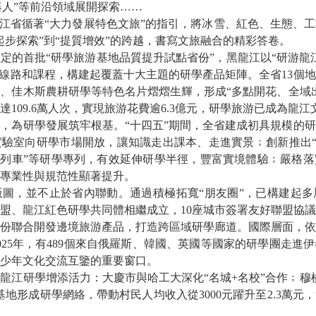
機器人”等前沿領域展開探索……
省循著“大力發展特色文旅”的指引，將冰雪、紅色、生態、工
起步探索”到“提質增效”的跨越，書寫文旅融合的精彩答卷。
首批“研學旅游基地品質提升試點省份”，黑龍江以“研游龍江
品線路和課程，構建起覆蓋十大主題的研學產品矩陣。全省13個
、佳木斯農耕研學等特色名片熠熠生輝，形成“多點開花、全域出彩
109.6萬人次，實現旅游花費逾6.3億元，研學旅游已成為龍
研學發展筑牢根基。“十四五”期間，全省建成初具規模的研學
驗室向研學市場開放，讓知識走出課本、走進實景﹔創新推出“龍
游列車”等研學專列，有效延伸研學半徑，豐富實境體驗﹔嚴格
專業性與規范性顯著提升。
，並不止於省內聯動。通過積極拓寬“朋友圈”，已構建起多
盟、龍江紅色研學共同體相繼成立，10座城市簽署友好聯盟協
份聯合開發邊境旅游產品，打造跨區域研學廊道。國際層面，依
025年，有489個來自俄羅斯、韓國、英國等國家的研學團走進
少年文化交流互鑒的重要窗口。
研學增添活力：大慶市與哈工大深化“名城+名校”合作﹔穆棱
基地形成研學網絡，帶動村民人均收入從3000元躍升至2.3萬