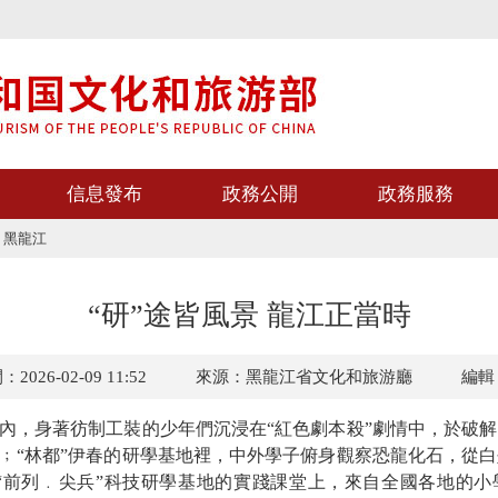
信息發布
政務公開
政務服務
>
黑龍江
“研”途皆風景 龍江正當時
026-02-09 11:52
來源：黑龍江省文化和旅游廳
編輯
，身著彷制工裝的少年們沉浸在“紅色劇本殺”劇情中，於破解
度﹔“林都”伊春的研學基地裡，中外學子俯身觀察恐龍化石，從
“前列﹒尖兵”科技研學基地的實踐課堂上，來自全國各地的小