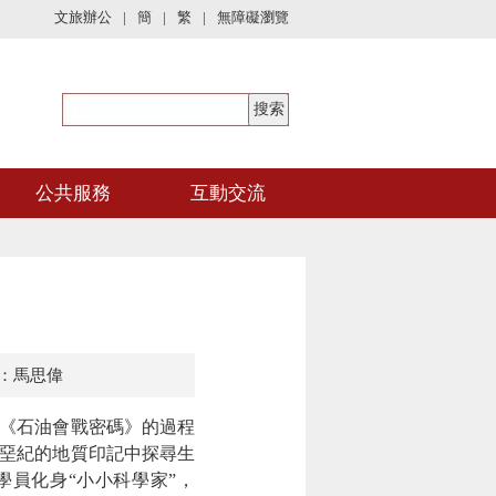
文旅辦公
|
簡
|
繁
|
無障礙瀏覽
公共服務
互動交流
：馬思偉
《石油會戰密碼》的過程
白堊紀的地質印記中探尋生
學員化身“小小科學家”，