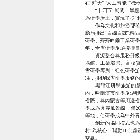
在“航天”“人工智能”“
“十四五”期間，黑龍江
為研學沃土，實現了從“
作為文化和旅游部確定的
廳局推出“百線百課”精
研學、齊齊哈爾工業研學
年，全省研學旅游接待量達
資源整合與服務升級，為
場館、工業場景、高校實
雪研學專列”“紅色研學
准，推動我省研學服務的
黑龍江研學旅游的版圖
內，哈爾濱市研學旅游聯
省際，與內蒙古等周邊省
學成為亮麗風景線。僅2
等地，使研學成為中外青
創新的協同模式也為龍江
村”為核心，聯動10余處
雙贏。