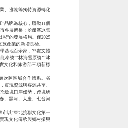
業、邊境等獨特資源轉化
”品牌為核心，聯動11個
地市各展所長：哈爾濱冰雪
”的發展格局。僅2025
江文旅產業的新增長極。
基地百余家，75處文體
泰號”“林海雪原號”“冰
落實文化和旅游部三項新標
層次跨區域合作體系。省
議，實現資源與客源共享。
托邊境口岸優勢，跨境研
伊春、黑河、大慶、七台河
市以“東北抗聯文化第一
元，實現文化傳承與鄉村振興