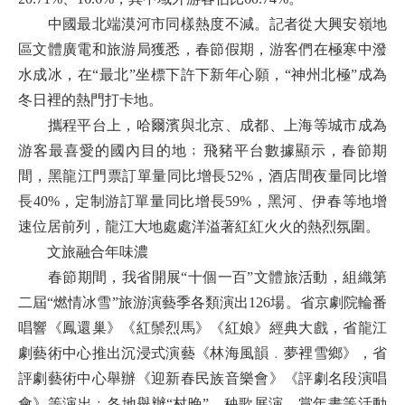
中國最北端漠河市同樣熱度不減。記者從大興安嶺地
區文體廣電和旅游局獲悉，春節假期，游客們在極寒中潑
水成冰，在“最北”坐標下許下新年心願，“神州北極”成為
冬日裡的熱門打卡地。
攜程平台上，哈爾濱與北京、成都、上海等城市成為
游客最喜愛的國內目的地﹔飛豬平台數據顯示，春節期
間，黑龍江門票訂單量同比增長52%，酒店間夜量同比增
長40%，定制游訂單量同比增長59%，黑河、伊春等地增
速位居前列，龍江大地處處洋溢著紅紅火火的熱烈氛圍。
文旅融合年味濃
春節期間，我省開展“十個一百”文體旅活動，組織第
二屆“燃情冰雪”旅游演藝季各類演出126場。省京劇院輪番
唱響《鳳還巢》《紅鬃烈馬》《紅娘》經典大戲，省龍江
劇藝術中心推出沉浸式演藝《林海風韻﹒夢裡雪鄉》，省
評劇藝術中心舉辦《迎新春民族音樂會》《評劇名段演唱
會》等演出﹔各地舉辦“村晚”、秧歌展演、賞年畫等活動