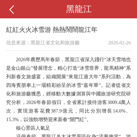
黑龍江
紅紅火火冰雪游 熱熱鬧鬧龍江年
信息來源：黑龍江省文化和旅游廳
2026-02-26
2026年農歷馬年春節，黑龍江省深入踐行“冰天雪地也
是金山銀山”發展理念，精心打造“冰雪世界，龍馬精神”系
列新春文旅盛宴，組織開展“來龍江過大年”系列活動，為
四海賓朋奉上一場精彩紛呈的冰雪“嘉年華”。記者從省文
化和旅游廳獲悉，經移動大數據測算與中國旅游研究院研
究分析，2026年春節假日，全省累計接待游客3009.4萬人
次，實現游客花費387.9億元，同比分別增長14.6%、
15.3%，以強勁增勢迎來新春“開門紅”。
核心景區人氣足
這個春節，黑龍江各大冰雪景區化身“流量擔當”，游