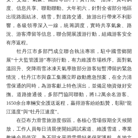
度、信息共享、聯勤聯動。大年初六，針對全省部分地區
出現路面結冰、積雪，對道路交通、旅游出行帶來不利影
響，各級領導深入一線，統籌調度，實時共享氣象、路
況、游客滯留等信息，聯合開展護游行動，組織游客安全
有序返程。
牡丹江市多部門成立聯合執法專班，駐中國雪鄉開
展“十大監管護游”專項行動，有力維護市場秩序。面對氣
溫回升、突降雨雪冰凍天氣導致部分游客短暫滯留的緊急
情況，牡丹江市與森工集團立即啟動應急預案，在全力清
雪保通的同時，為游客獻上特色演出，並備足物資做好安
撫。道路搶通後，多部門協同聯動，將1.2萬余名游客、
1650余台車輛安全護送返程，贏得游客紛紛點贊，彰顯“龍
江溫度”與“牡丹江速度”。
在亞布力滑雪旅游度假區，各核心雪場假期全天候開
放，工作人員每日清晨便開始調試索道、維護雪道，專業
教練全員值守，為不同水平滑雪愛好者保駕護航。各地文