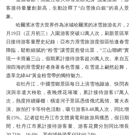
客接待量屢創新高，生動詮釋了“白雪換白銀”的喜人景
象。
哈爾濱冰雪大世界作為冰城哈爾濱的冰雪旅游名片，2
月19日（正月初三）入園游客突破12萬人次，刷新景區單
日接待游客量歷史紀錄﹔亞布力滑雪旅游度假區恰逢春雪
降臨，鬆軟細膩的“粉雪”讓雪質愈發出眾，“三山聯網”實
現一卡滑遍三山，假期累計接待游客超20萬人次。來自五
湖四海的滑雪愛好者身著各色雪服，在雪道上翩然起舞，
盡享北緯44°黃金粉雪帶的獨特魅力。
在牡丹江，中國雪鄉景區每日上演雪地蹦迪、快閃表
演與非遺大秧歌，夜晚煙花璀璨，累計接待游客17萬人
次，熱度持續爆棚﹔橫道河子景區憑借俄式風情、篝火表
演、旅拍打卡等特色活動，吸引游客8.48萬人次，同比增
長15%。記者從牡丹江市文體廣電和旅游局獲悉，假日期
間，牡丹江市累計接待游客量、游客花費分別同比增長
20.71%、16.6%，其中域外游客佔比60.74%。