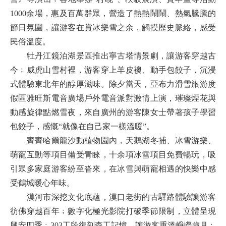
1000余場，惠及百萬群眾，營造了熱熱鬧鬧、熱氣騰騰的
節日氛圍，讓游客在賞冰樂雪之余，觸摸歷史脈絡，感受
民俗溫度。
牡丹江鏡泊湖景區推出寧古塔情景劇，讓游客穿越古
今﹔威虎山雪村裡，游客穿上羊皮襖、動手包餃子，沉浸
式體驗東北年的醇厚滋味。除夕當天，亞布力滑雪旅游度
假區雅旺斯電音廣場戶外電音派對激情上演，璀璨煙花與
動感旋律點燃雪夜，來自廣州的游客陳女士帶著孩子學習
包餃子，感慨“就像在自己家一樣溫暖”。
齊齊哈爾龍沙動植物園內，天鵝湖冬捕、冰雪游樂、
萌寵互動等項目備受青睞，十余項冰雪項目免費暢玩，吸
引眾多家庭游客紛至沓來，在冰雪與萌寵相遇的快樂中感
受鶴城暖心年味。
漠河市深挖文化底蘊，漠口老街的古驛路體驗讓游客
彷佛穿越百年﹔數字化極光影院打破季節限制，立體呈現
興安四季﹔303工段復刻森工記憶，讓游客重溫崢嶸歲月﹔