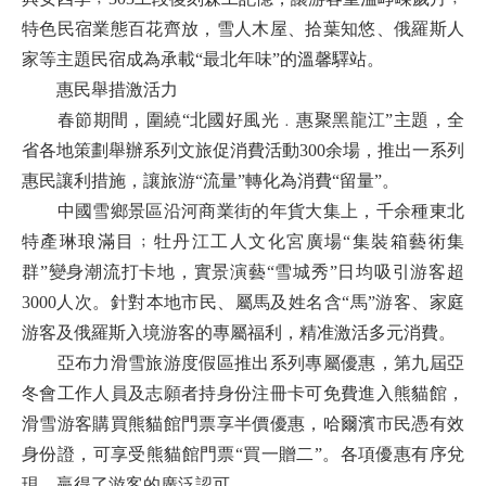
特色民宿業態百花齊放，雪人木屋、拾葉知悠、俄羅斯人
家等主題民宿成為承載“最北年味”的溫馨驛站。
惠民舉措激活力
春節期間，圍繞“北國好風光﹒惠聚黑龍江”主題，全
省各地策劃舉辦系列文旅促消費活動300余場，推出一系列
惠民讓利措施，讓旅游“流量”轉化為消費“留量”。
中國雪鄉景區沿河商業街的年貨大集上，千余種東北
特產琳琅滿目﹔牡丹江工人文化宮廣場“集裝箱藝術集
群”變身潮流打卡地，實景演藝“雪城秀”日均吸引游客超
3000人次。針對本地市民、屬馬及姓名含“馬”游客、家庭
游客及俄羅斯入境游客的專屬福利，精准激活多元消費。
亞布力滑雪旅游度假區推出系列專屬優惠，第九屆亞
冬會工作人員及志願者持身份注冊卡可免費進入熊貓館，
滑雪游客購買熊貓館門票享半價優惠，哈爾濱市民憑有效
身份證，可享受熊貓館門票“買一贈二”。各項優惠有序兌
現，贏得了游客的廣泛認可。