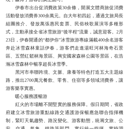
伊春市出台促消費政策30余條，開展文體商旅促消費
活動發放消費券300余萬元。自大年初四起，通過文旅局長
組團推介、發放萬張惠民套票、民俗秧歌展演等多種形
式，主動承接全省冰雪旅游“後半程”流量，誠意迎客。2月
23日，伊春開通的“都伊你”冰雪旅游專線滿載400余名游客
奔赴冰雪森林童話伊春，游客們走進湯旺河林海奇石景
區、五營紅鬆林海景區、興安國家森林公園等景區，在浩
瀚冰雪森林中暢享超長冰雪季。
黑河市串聯跨境、文脈、康養等特色打造五大主題線
路，推出2700萬元餐飲、零售、住宿等多領域消費券，讓
游客樂享實惠。
暖心服務護暢游
紅火的市場離不開堅實的服務保障。假日期間，省政
府建立冰雪旅游重點線路交通護游保暢應急聯合指揮機
制，緊盯天氣趨勢、路況變化、游客動態，統籌文旅、公
安、交通、氣象、鐵路等部門，實行統一指揮、實時調