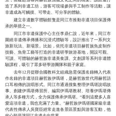
造了系列非遺工坊，游客可現場參與手工制作等活動，讓
非遺成為可觸摸、可帶走、可分享的體驗。
建立非遺數字體驗館隻是同江市推動非遺項目保護傳
承的舉措之一。
同江市非遺保護中心主任李鼎仁說，近年來，同江市
圍繞非遺傳承傳播和沉浸式體驗等，設計推出了一系列文
旅新玩法、新場景。比如，依托非遺項目赫哲族魚皮制作
技藝、魚骨工藝等打造的非遺研學旅游基地，開設可觀、
可讀、可體驗的赫哲族非遺美食課、文創課等系列非遺體
驗課程，吸引了眾多研學游團隊和親子家庭。
去年12月從聯合國教科文組織急需保護名錄轉入代表
作名錄的非遺項目赫哲族伊瑪堪，是赫哲族世代用赫哲語
口耳相傳的說唱形式。同江市通過搜集整理伊瑪堪說唱故
事、創建伊瑪堪傳習所、編寫伊瑪堪教材、培養伊瑪堪傳
承人等多種方式，全力保護傳承伊瑪堪。“看到這麼多人喜
愛這項非遺，我也充滿了力量。”赫哲族伊瑪堪國家級非遺
代表性傳承人吳寶臣經常走進各景區景點與游客互動，他
的心願是讓同江非遺走向世界。