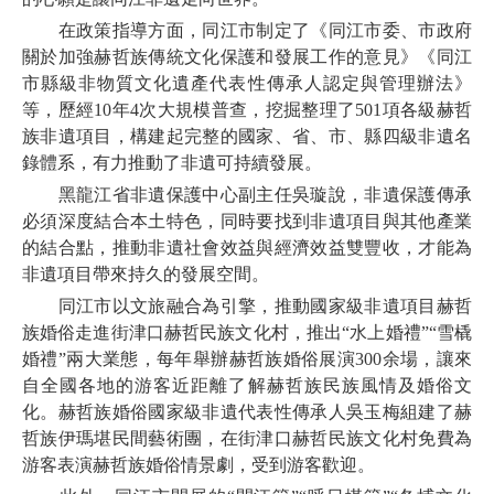
在政策指導方面，同江市制定了《同江市委、市政府
關於加強赫哲族傳統文化保護和發展工作的意見》《同江
市縣級非物質文化遺產代表性傳承人認定與管理辦法》
等，歷經10年4次大規模普查，挖掘整理了501項各級赫哲
族非遺項目，構建起完整的國家、省、市、縣四級非遺名
錄體系，有力推動了非遺可持續發展。
黑龍江省非遺保護中心副主任吳璇說，非遺保護傳承
必須深度結合本土特色，同時要找到非遺項目與其他產業
的結合點，推動非遺社會效益與經濟效益雙豐收，才能為
非遺項目帶來持久的發展空間。
同江市以文旅融合為引擎，推動國家級非遺項目赫哲
族婚俗走進街津口赫哲民族文化村，推出“水上婚禮”“雪橇
婚禮”兩大業態，每年舉辦赫哲族婚俗展演300余場，讓來
自全國各地的游客近距離了解赫哲族民族風情及婚俗文
化。赫哲族婚俗國家級非遺代表性傳承人吳玉梅組建了赫
哲族伊瑪堪民間藝術團，在街津口赫哲民族文化村免費為
游客表演赫哲族婚俗情景劇，受到游客歡迎。