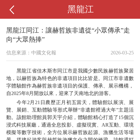
黑龍江
黑龍江同江：讓赫哲族非遺從“小眾傳承”走
向“大眾熱捧”
信息來源：中國文化報
2026-03-25
黑龍江省佳木斯市同江市是我國少數民族赫哲族聚居
地，以赫哲族為特色的非遺項目比比皆是。同江市非遺數
字體驗館作為赫哲族非遺項目的保護、傳承、展示機構，
自2025年8月開放以來，迎來了天南地北的游客。
今年2月21日農歷正月初五當天，體驗館以展演、展
覽、展銷、互動體驗等形式舉辦“非遺館裡過大年”主題活
動。該館助理館員郭天宇介紹，體驗館精心打造了15個沉
浸式科技展廳，通過全息投影、虛擬現實、AR互動、環境
模擬等數字技術，全方位展示赫哲族起源、漁獵生活等場
景，搭建起游客與赫哲族漁獵文化之間的橋梁。該館還打