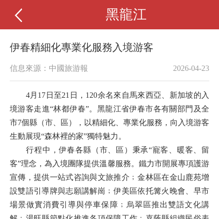
黑龍江
伊春精細化專業化服務入境游客
信息來源：中國旅游報
2026-04-23
4月17日至21日，120余名來自馬來西亞、新加坡的入
境游客走進“林都伊春”。黑龍江省伊春市各有關部門及全
市7個縣（市、區），以精細化、專業化服務，向入境游客
生動展現“森林裡的家”獨特魅力。
行程中，伊春各縣（市、區）秉承“寵客、暖客、留
客”理念，為入境團隊提供溫馨服務。鐵力市開展專項護游
宣傳，提供一站式咨詢與文旅推介﹔金林區在金山鹿苑增
設雙語引導牌與志願講解崗﹔伊美區依托篝火晚會、早市
場景做實消費引導與停車保障﹔烏翠區推出雙語文化講
解﹔湯旺縣節點化推進各項保障工作﹔嘉蔭縣組織民俗表