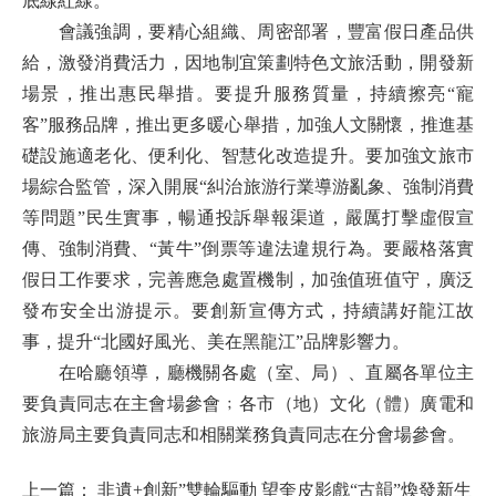
底線紅線。
會議強調，要精心組織、周密部署，豐富假日產品供
給，激發消費活力，因地制宜策劃特色文旅活動，開發新
場景，推出惠民舉措。要提升服務質量，持續擦亮“寵
客”服務品牌，推出更多暖心舉措，加強人文關懷，推進基
礎設施適老化、便利化、智慧化改造提升。要加強文旅市
場綜合監管，深入開展“糾治旅游行業導游亂象、強制消費
等問題”民生實事，暢通投訴舉報渠道，嚴厲打擊虛假宣
傳、強制消費、“黃牛”倒票等違法違規行為。要嚴格落實
假日工作要求，完善應急處置機制，加強值班值守，廣泛
發布安全出游提示。要創新宣傳方式，持續講好龍江故
事，提升“北國好風光、美在黑龍江”品牌影響力。
在哈廳領導，廳機關各處（室、局）、直屬各單位主
要負責同志在主會場參會﹔各市（地）文化（體）廣電和
旅游局主要負責同志和相關業務負責同志在分會場參會。
上一篇：
非遺+創新”雙輪驅動 望奎皮影戲“古韻”煥發新生