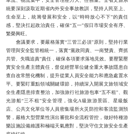
車流、物流集中，安全管理壓力大、任務重。全省文旅系
統要深刻汲取近期省內外安全事故教訓，堅持人民至上、
生命至上，統籌發展和安全，以“時時放心不下”的責任
感，堅決扛起政治責任，確保“五一”假日市場安全有序、
繁榮興旺。
會議要求，要嚴格落實“三管三必須”原則，堅持行業
管理與安全監管相統一，落實“黨政同責、一崗雙責、齊抓
共管、失職追責”責任，確保各項要求落地見效。要壓緊壓
實安全生產主體責任，督促經營單位健全重大事故隱患自
查自改常態化機制，提升從業人員安全能力和應急處置水
平。要緊盯重點領域關鍵環節，持續深入開展文旅領域安
全生產隱患排查整治，加強旅行社旅游包車“五不租”、觀
光游船“三不租”安全管理，強化A級旅游景區、星級飯
店、公共文化單位等人員密集場所火災防控和客流監測預
警，嚴格大型營業性演出審批和全流程管控，做好特種游
樂設施設備維護和極端天氣應對，堅決守住文旅安全生產