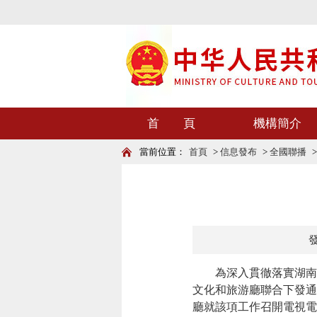
首 頁
機構簡介
當前位置：
首頁
>
信息發布
>
全國聯播
發
為深入貫徹落實湖南省委
文化和旅游廳聯合下發通
廳就該項工作召開電視電