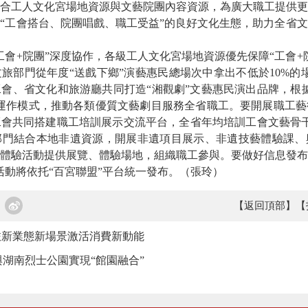
工人文化宮場地資源與文藝院團內容資源，為廣大職工提供更
“工會搭台、院團唱戲、職工受益”的良好文化生態，助力全省
+院團”深度協作，各級工人文化宮場地資源優先保障“工會+
旅部門從年度“送戲下鄉”演藝惠民總場次中拿出不低於10%的場
會、省文化和旅游廳共同打造“湘觀劇”文藝惠民演出品牌，根
運作模式，推動各類優質文藝劇目服務全省職工。要開展職工藝
會共同搭建職工培訓展示交流平台，全省年均培訓工會文藝骨干
部門結合本地非遺資源，開展非遺項目展示、非遺技藝體驗課、
體驗活動提供展覽、體驗場地，組織職工參與。要做好信息發布
活動將依托“百宮聯盟”平台統一發布。
（張玲）
【返回頂部】
【
旅新業態新場景激活消費新動能
湖南烈士公園實現“館園融合”