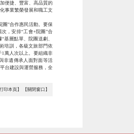
加便捷、豐富、高品質的
文化事業繁榮發展和職工文
院團”合作惠民活動。要保
次，安排“工會+院團”合
據“基層點單、院團送劇、
術培訓，各級文旅部門依
1萬人次以上。要組織非
與非遺傳承人面對面等活
平台建設與運營服務，全
打印本頁】
【關閉窗口】