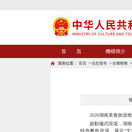
首 頁
機構簡介
當前位置：
首頁
>
信息發布
>
全國聯播
發
2026湖南美食旅游推
啟動儀式現場，湖南發
特色餐飲資源，展示“文