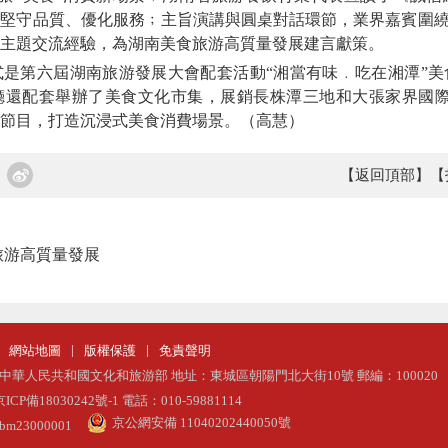
堅守品質、優化服務﹔主旨演講與圓桌對話環節，業界嘉賓圍繞
主題交流經驗，為湖南美食旅游高質量發展建言獻策。
第六屆湖南旅游發展大會配套活動“湘當有味﹒吃在湘潭”美
廳還配套舉辦了美食文化市集，展銷長株潭三地和大張家界國際
節目，打造沉浸式美食消費場景。（高慧）
【返回頂部】
【
旅游高質量發展