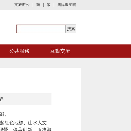
文旅辦公
|
簡
|
繁
|
無障礙瀏覽
公共服務
互動交流
靜
辭。
起紅色地標、山水人文、
經營、傳承創新、服務游