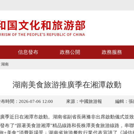
信息發布
政務公開
政務服務
>
湖南
湖南美食旅游推廣季在湘潭啟動
布時間：2026-07-06 12:00
來源：中國旅游報
編輯：張
廣季近日在湘潭市啟動。湖南省副省長蔣滌非出席啟動儀式並致
布了“跟著美食游湘潭”精品線路和長株潭美食旅游線路，串聯
旅+美食”消費新場景﹔湖南省旅游餐飲行業代表宣讀了《誠信