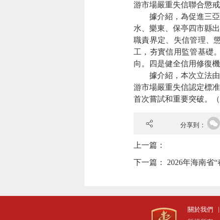
游市場嚴重失信聯合懲戒
據介紹，為促進三亞經
水、樂東、保亭四市縣出
職責界定、失信管理、
工，夯實信用監管基礎
向。四是健全信用修復機
據介紹，本次立法由四
游市場嚴重失信認定標准
首次嘗試和重要突破。
（
分享到：
上一篇：
下一篇：
2026年海南