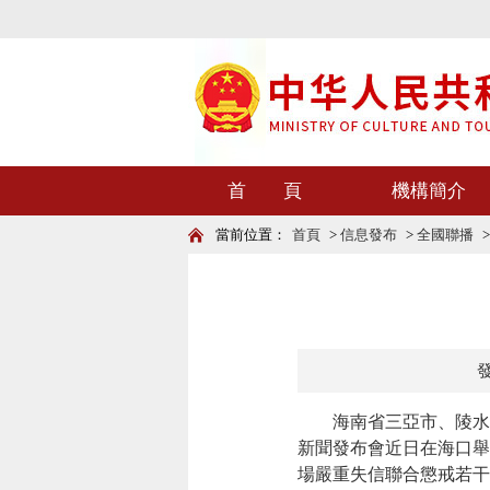
首 頁
機構簡介
當前位置：
首頁
>
信息發布
>
全國聯播
發
海南省三亞市、陵水黎
新聞發布會近日在海口舉
場嚴重失信聯合懲戒若干