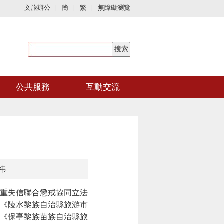
文旅辦公
|
簡
|
繁
|
無障礙瀏覽
公共服務
互動交流
祎
重失信聯合懲戒協同立法
《陵水黎族自治縣旅游市
《保亭黎族苗族自治縣旅